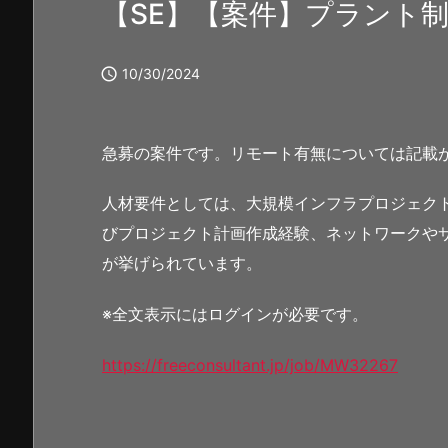
【SE】【案件】プラント

10/30/2024
急募の案件です。リモート有無については記載
人材要件としては、大規模インフラプロジェクト
びプロジェクト計画作成経験、ネットワークや
が挙げられています。
※全文表示にはログインが必要です。
https://freeconsultant.jp/job/MW32267