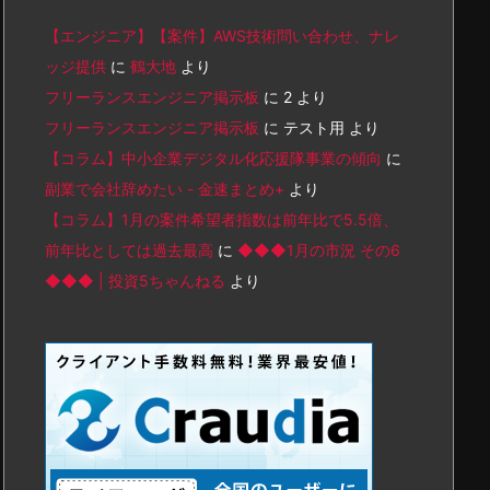
【エンジニア】【案件】AWS技術問い合わせ、ナレ
ッジ提供
に
鶴大地
より
フリーランスエンジニア掲示板
に
2
より
フリーランスエンジニア掲示板
に
テスト用
より
【コラム】中小企業デジタル化応援隊事業の傾向
に
副業で会社辞めたい - 金速まとめ+
より
【コラム】1月の案件希望者指数は前年比で5.5倍、
前年比としては過去最高
に
◆◆◆1月の市況 その6
◆◆◆ | 投資5ちゃんねる
より