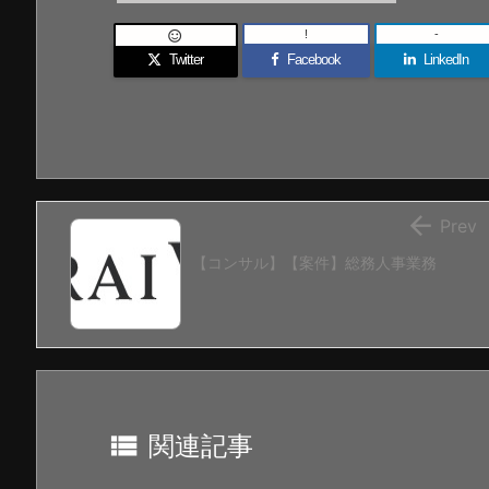
!
-

Twitter
Facebook
LinkedIn

Prev
【コンサル】【案件】総務人事業務

関連記事