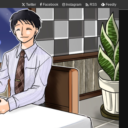

Twitter
Facebook
Instagram
Feedly
RSS