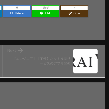
0
Send
-
B!
Hatena
LINE
Copy

Next
【エンジニア】【案件】ネット投票サ
ービスのアプリ開発