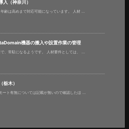
ジ導入（神奈川）
齢は高めまで対応可能になっています。 人材 ...
DataDomain機器の搬入や設置作業の管理
、常駐になるようです。 人材要件としては、 ...
（栃木）
ート有無については記載が無いので確認したほ ...