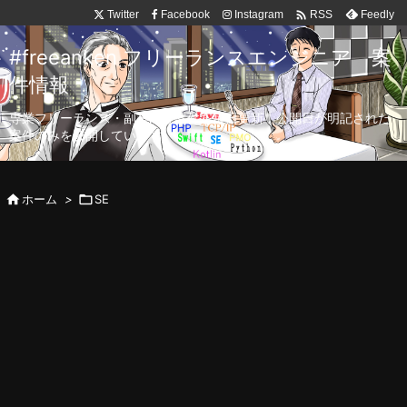

Twitter
Facebook
Instagram
Feedly
RSS
#freeanken フリーランスエンジニア 案
件情報
専業フリーランス・副業向け案件を毎日更新！公開日が明記された
案件のみを公開しています。

ホーム
>

SE