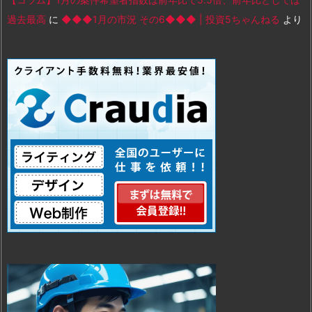
過去最高
に
◆◆◆1月の市況 その6◆◆◆ | 投資5ちゃんねる
より