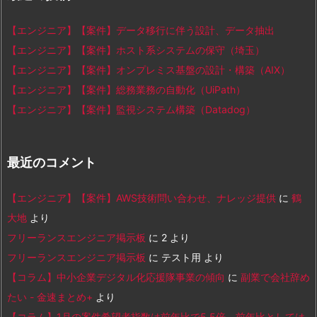
【エンジニア】【案件】データ移行に伴う設計、データ抽出
【エンジニア】【案件】ホスト系システムの保守（埼玉）
【エンジニア】【案件】オンプレミス基盤の設計・構築（AIX）
【エンジニア】【案件】総務業務の自動化（UiPath）
【エンジニア】【案件】監視システム構築（Datadog）
最近のコメント
【エンジニア】【案件】AWS技術問い合わせ、ナレッジ提供
に
鶴
大地
より
フリーランスエンジニア掲示板
に
2
より
フリーランスエンジニア掲示板
に
テスト用
より
【コラム】中小企業デジタル化応援隊事業の傾向
に
副業で会社辞め
たい - 金速まとめ+
より
【コラム】1月の案件希望者指数は前年比で5.5倍、前年比としては