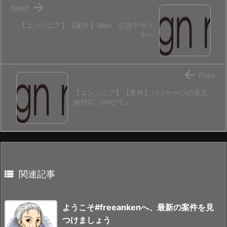

Next
【エンジニア】【案件】Web、広告デザイ
ナー

Prev
【エンジニア】【案件】パッケージの非互
換対応（PRO*C）

関連記事
ようこそ#freeankenへ、最新の案件を見
つけましょう