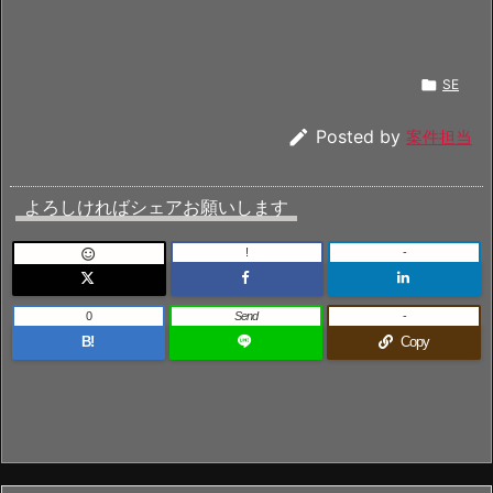

SE

Posted by
案件担当
よろしければシェアお願いします
!
-

0
Send
-
B!
Copy