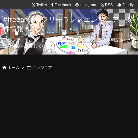

Twitter
Facebook
Instagram
Feedly
RSS
#freeanken フリーランスエンジニア 案
件情報
専業フリーランス・副業向け案件を毎日更新！公開日が明記された
案件のみを公開しています。

ホーム
>

エンジニア