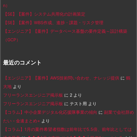
n）
【SE】【案件】システム共用化の計画策定
【SE】【案件】WBS作成、進捗・課題・リスク管理
【エンジニア】【案件】データベース基盤の要件定義～設計構築
（GCP）
最近のコメント
【エンジニア】【案件】AWS技術問い合わせ、ナレッジ提供
に
鶴
大地
より
フリーランスエンジニア掲示板
に
2
より
フリーランスエンジニア掲示板
に
テスト用
より
【コラム】中小企業デジタル化応援隊事業の傾向
に
副業で会社辞め
たい - 金速まとめ+
より
【コラム】1月の案件希望者指数は前年比で5.5倍、前年比としては