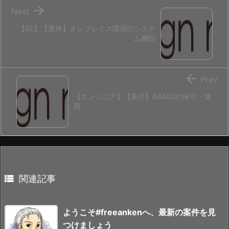

Next
【SE】【案件】オンプレミス環境のシステ
ム棚卸

Prev
【エンジニア】【案件】AS400の保守・運
用

関連記事
ようこそ#freeankenへ、最新の案件を見
つけましょう