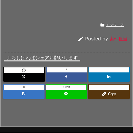

エンジニア

Posted by
案件担当
よろしければシェアお願いします
!
-

0
Send
-
B!
Copy