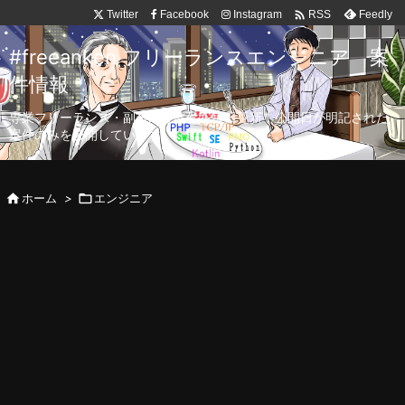

Twitter
Facebook
Instagram
Feedly
RSS
#freeanken フリーランスエンジニア 案
件情報
専業フリーランス・副業向け案件を毎日更新！公開日が明記された
案件のみを公開しています。

ホーム
>

エンジニア