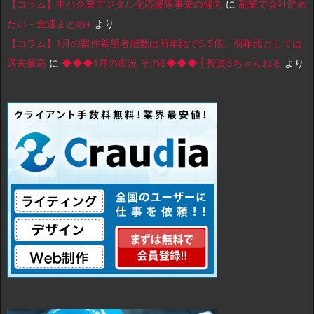
【コラム】中小企業デジタル化応援隊事業の傾向
に
副業で会社辞め
たい - 金速まとめ+
より
【コラム】1月の案件希望者指数は前年比で5.5倍、前年比としては
過去最高
に
◆◆◆1月の市況 その6◆◆◆ | 投資5ちゃんねる
より