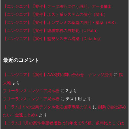
【エンジニア】【案件】データ移行に伴う設計、データ抽出
【エンジニア】【案件】ホスト系システムの保守（埼玉）
【エンジニア】【案件】オンプレミス基盤の設計・構築（AIX）
【エンジニア】【案件】総務業務の自動化（UiPath）
【エンジニア】【案件】監視システム構築（Datadog）
最近のコメント
【エンジニア】【案件】AWS技術問い合わせ、ナレッジ提供
に
鶴
大地
より
フリーランスエンジニア掲示板
に
2
より
フリーランスエンジニア掲示板
に
テスト用
より
【コラム】中小企業デジタル化応援隊事業の傾向
に
副業で会社辞め
たい - 金速まとめ+
より
【コラム】1月の案件希望者指数は前年比で5.5倍、前年比としては