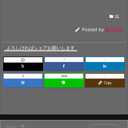

SE

Posted by
案件担当
よろしければシェアお願いします
!
-

0
Send
-
B!
Copy

Next