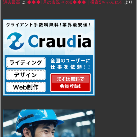
過去最高
に
◆◆◆1月の市況 その6◆◆◆ | 投資5ちゃんねる
より