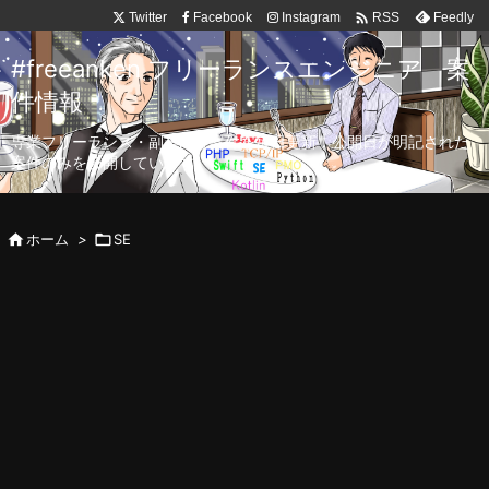

Twitter
Facebook
Instagram
Feedly
RSS
#freeanken フリーランスエンジニア 案
件情報
専業フリーランス・副業向け案件を毎日更新！公開日が明記された
案件のみを公開しています。

ホーム
>

SE