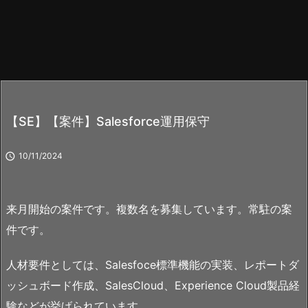
【SE】【案件】Salesforce運用保守

10/11/2024
来月開始の案件です。複数名を募集しています。常駐の案
件です。
人材要件としては、Salesfoce標準機能の実装、レポートダ
ッシュボード作成、SalesCloud、Experience Cloud製品経
験などが挙げられています。