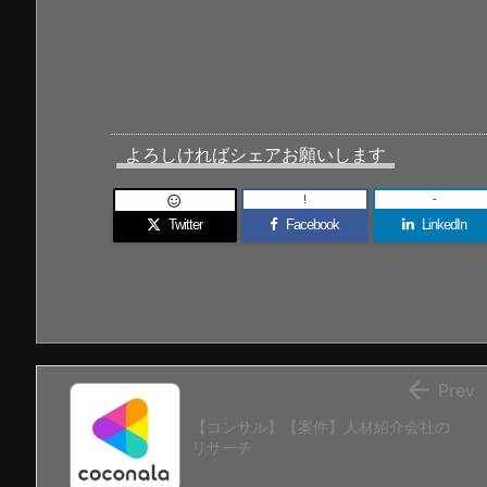
よろしければシェアお願いします
!
-

Twitter
Facebook
LinkedIn

Prev
【コンサル】【案件】人材紹介会社の
リサーチ