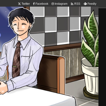

Twitter
Facebook
Instagram
Feedly
RSS