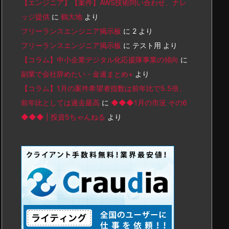
【エンジニア】【案件】AWS技術問い合わせ、ナレ
ッジ提供
に
鶴大地
より
フリーランスエンジニア掲示板
に
2
より
フリーランスエンジニア掲示板
に
テスト用
より
【コラム】中小企業デジタル化応援隊事業の傾向
に
副業で会社辞めたい - 金速まとめ+
より
【コラム】1月の案件希望者指数は前年比で5.5倍、
前年比としては過去最高
に
◆◆◆1月の市況 その6
◆◆◆ | 投資5ちゃんねる
より