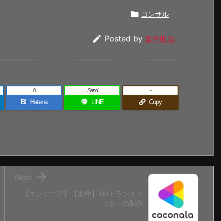

コンサル

Posted by
案件担当
0
Send
-
B!
Hatena
LINE
Copy

Next
【エンジニア】【案件】AMトランスミ
ッターの製作