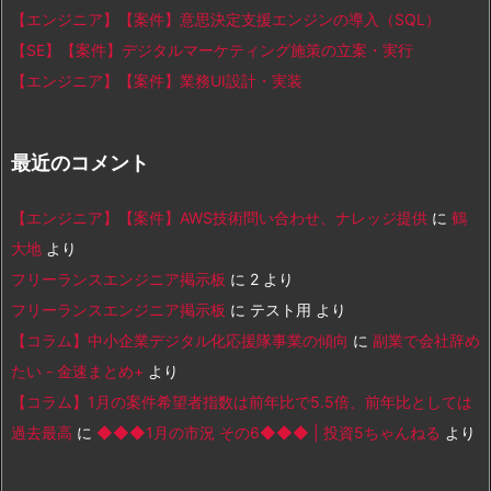
【エンジニア】【案件】意思決定支援エンジンの導入（SQL）
【SE】【案件】デジタルマーケティング施策の立案・実行
【エンジニア】【案件】業務UI設計・実装
最近のコメント
【エンジニア】【案件】AWS技術問い合わせ、ナレッジ提供
に
鶴
大地
より
フリーランスエンジニア掲示板
に
2
より
フリーランスエンジニア掲示板
に
テスト用
より
【コラム】中小企業デジタル化応援隊事業の傾向
に
副業で会社辞め
たい - 金速まとめ+
より
【コラム】1月の案件希望者指数は前年比で5.5倍、前年比としては
過去最高
に
◆◆◆1月の市況 その6◆◆◆ | 投資5ちゃんねる
より