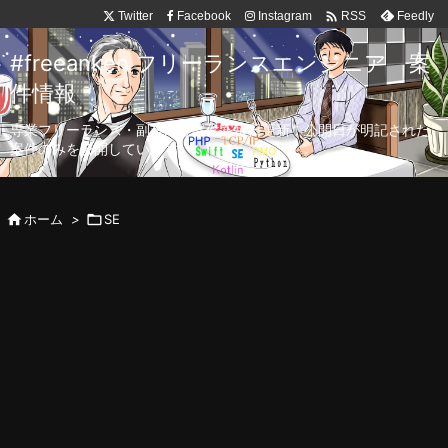

Twitter
Facebook
Instagram
Feedly
RSS
#freeanken フリーランスエンジニア 案
件情報
専業フリーランス・副業向け案件を毎日更新！公開日が明記された
案件のみを公開しています。

ホーム
>

SE