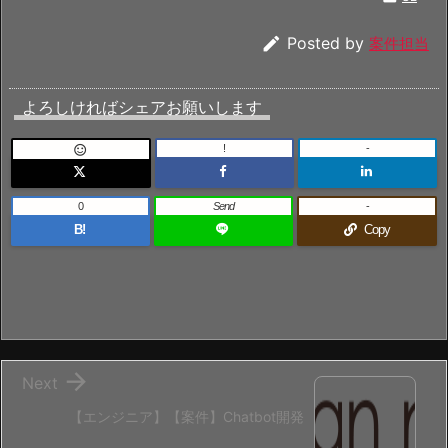

Posted by
案件担当
よろしければシェアお願いします
!
-

0
Send
-
B!
Copy

Next
【エンジニア】【案件】Chatbot開発