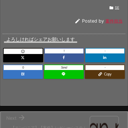

SE

Posted by
案件担当
よろしければシェアお願いします
!
-

0
Send
-
B!
Copy

Next
【エンジニア】【案件】レガシーシステム