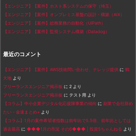
【エンジニア】【案件】ホスト系システムの保守（埼玉）
【エンジニア】【案件】オンプレミス基盤の設計・構築（AIX）
【エンジニア】【案件】総務業務の自動化（UiPath）
【エンジニア】【案件】監視システム構築（Datadog）
最近のコメント
【エンジニア】【案件】AWS技術問い合わせ、ナレッジ提供
に
鶴
大地
より
フリーランスエンジニア掲示板
に
2
より
フリーランスエンジニア掲示板
に
テスト用
より
【コラム】中小企業デジタル化応援隊事業の傾向
に
副業で会社辞め
たい - 金速まとめ+
より
【コラム】1月の案件希望者指数は前年比で5.5倍、前年比としては
過去最高
に
◆◆◆1月の市況 その6◆◆◆ | 投資5ちゃんねる
より