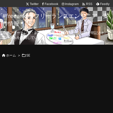

Twitter
Facebook
Instagram
Feedly
RSS
#freeanken フリーランスエンジニア 案
件情報
専業フリーランス・副業向け案件を毎日更新！公開日が明記された
案件のみを公開しています。

ホーム
>

SE