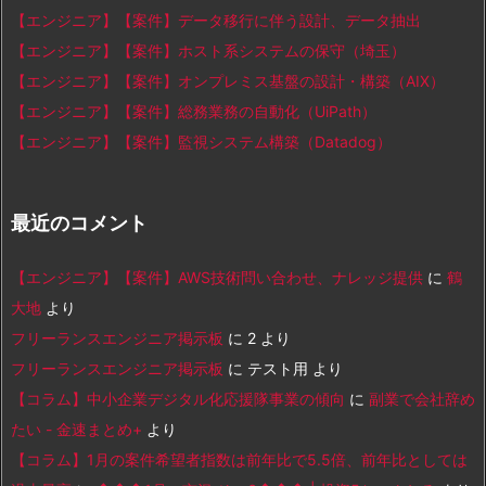
【エンジニア】【案件】データ移行に伴う設計、データ抽出
【エンジニア】【案件】ホスト系システムの保守（埼玉）
【エンジニア】【案件】オンプレミス基盤の設計・構築（AIX）
【エンジニア】【案件】総務業務の自動化（UiPath）
【エンジニア】【案件】監視システム構築（Datadog）
最近のコメント
【エンジニア】【案件】AWS技術問い合わせ、ナレッジ提供
に
鶴
大地
より
フリーランスエンジニア掲示板
に
2
より
フリーランスエンジニア掲示板
に
テスト用
より
【コラム】中小企業デジタル化応援隊事業の傾向
に
副業で会社辞め
たい - 金速まとめ+
より
【コラム】1月の案件希望者指数は前年比で5.5倍、前年比としては