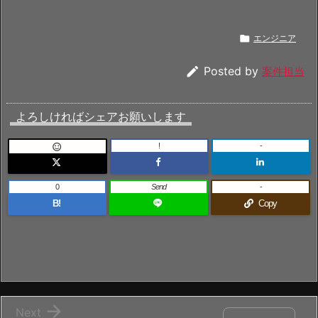

エンジニア

Posted by
案件担当
よろしければシェアお願いします
!
-

0
Send
-
B!
Copy

Next