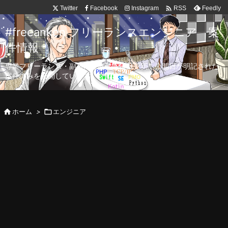

Twitter
Facebook
Instagram
Feedly
RSS
#freeanken フリーランスエンジニア 案
件情報
専業フリーランス・副業向け案件を毎日更新！公開日が明記された
案件のみを公開しています。

ホーム
>

エンジニア