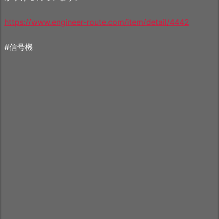
https://www.engineer-route.com/item/detail/4442
#信号機