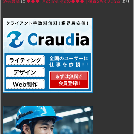
過去最高
に
◆◆◆1月の市況 その6◆◆◆ | 投資5ちゃんねる
より