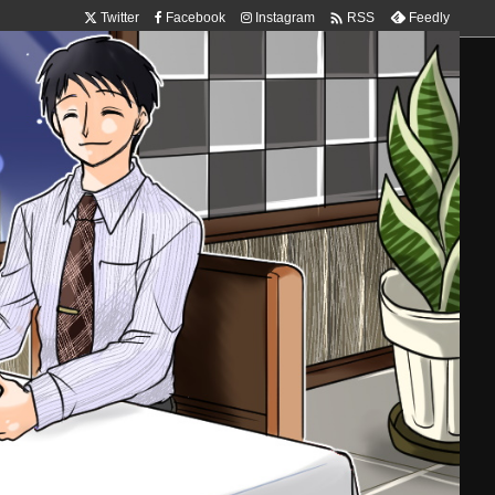

Twitter
Facebook
Instagram
Feedly
RSS