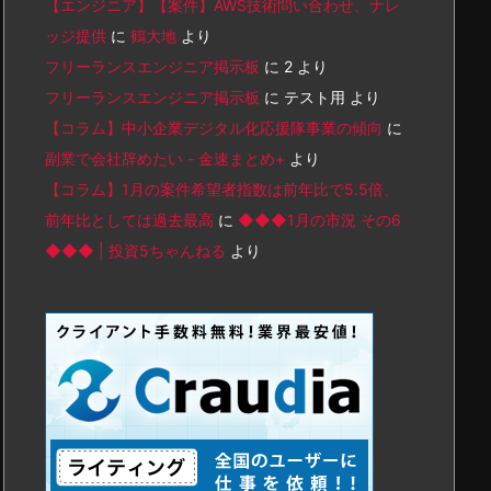
【エンジニア】【案件】AWS技術問い合わせ、ナレ
ッジ提供
に
鶴大地
より
フリーランスエンジニア掲示板
に
2
より
フリーランスエンジニア掲示板
に
テスト用
より
【コラム】中小企業デジタル化応援隊事業の傾向
に
副業で会社辞めたい - 金速まとめ+
より
【コラム】1月の案件希望者指数は前年比で5.5倍、
前年比としては過去最高
に
◆◆◆1月の市況 その6
◆◆◆ | 投資5ちゃんねる
より