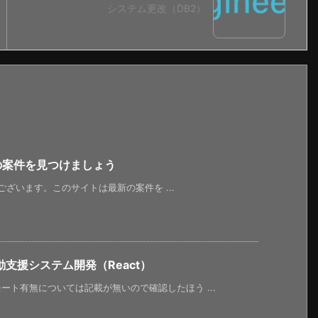
システム更改（DB2）
新の案件を見つけましょう
うございます。このサイトは最新の案件を ...
支援システム開発（React）
ト有無については記載が無いので確認したほう ...