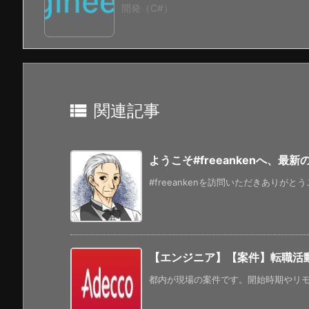
開発（C#）

関連記事
ようこそ#freeankenへ、最
#freeankenを訪問いただきありがと
【エンジニア】【案件】転職活動
都内が現場の案件です。開始時期やリモー