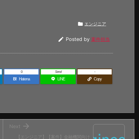

エンジニア

Posted by
案件担当
0
Send
-
B!
Hatena
LINE
Copy

Next
【エンジニア】【案件】金融機関向け