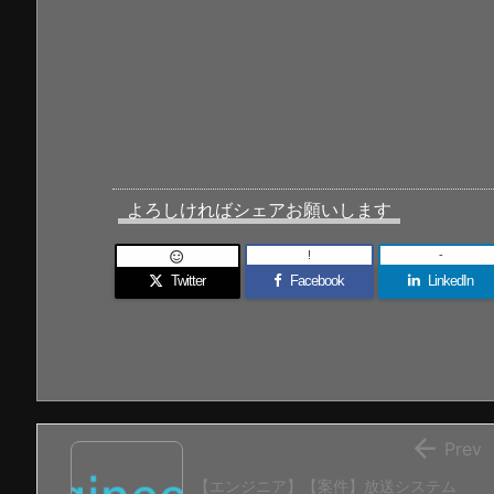
よろしければシェアお願いします
!
-

Twitter
Facebook
LinkedIn

Prev
【エンジニア】【案件】放送システム