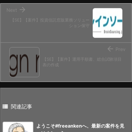

Next
【SE】【案件】投資信託窓販業務ソリュー
ション保守

Prev
【SE】【案件】運用手順書、総合試験項目
表の作成

関連記事
ようこそ#freeankenへ、最新の案件を見