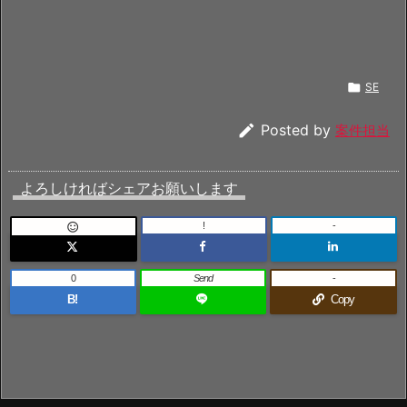

SE

Posted by
案件担当
よろしければシェアお願いします
!
-

0
Send
-
B!
Copy