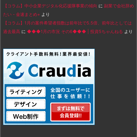
【コラム】中小企業デジタル化応援隊事業の傾向
に
副業で会社辞め
たい - 金速まとめ+
より
【コラム】1月の案件希望者指数は前年比で5.5倍、前年比としては
過去最高
に
◆◆◆1月の市況 その6◆◆◆ | 投資5ちゃんねる
より