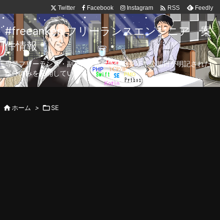

Twitter
Facebook
Instagram
Feedly
RSS
#freeanken フリーランスエンジニア 案
件情報
専業フリーランス・副業向け案件を毎日更新！公開日が明記された
案件のみを公開しています。

ホーム
>

SE