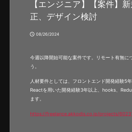
【エンジニア】【案件】新
正、デザイン検討

08/26/2024
今週以降開始可能な案件です。リモート有無に
う。
人材要件としては、フロントエンド開発経験5年以上
Reactを用いた開発経験3年以上、hooks、
ます。
https://freelance.akkodis.co.jp/projects/6023