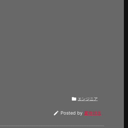

エンジニア

Posted by
案件担当