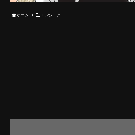

ホーム
>

エンジニア