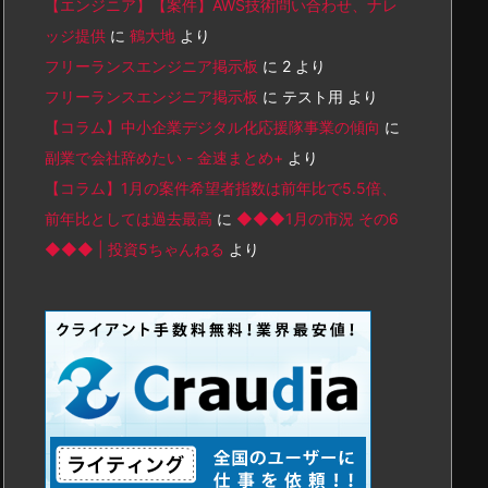
【エンジニア】【案件】AWS技術問い合わせ、ナレ
ッジ提供
に
鶴大地
より
フリーランスエンジニア掲示板
に
2
より
フリーランスエンジニア掲示板
に
テスト用
より
【コラム】中小企業デジタル化応援隊事業の傾向
に
副業で会社辞めたい - 金速まとめ+
より
【コラム】1月の案件希望者指数は前年比で5.5倍、
前年比としては過去最高
に
◆◆◆1月の市況 その6
◆◆◆ | 投資5ちゃんねる
より