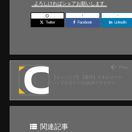
よろしければシェアお願いします
!
-

Twitter
Facebook
LinkedIn

Prev
【エンジニア】【案件】スキルマーケ
ットプロダクトのUIUXデザイナー

関連記事