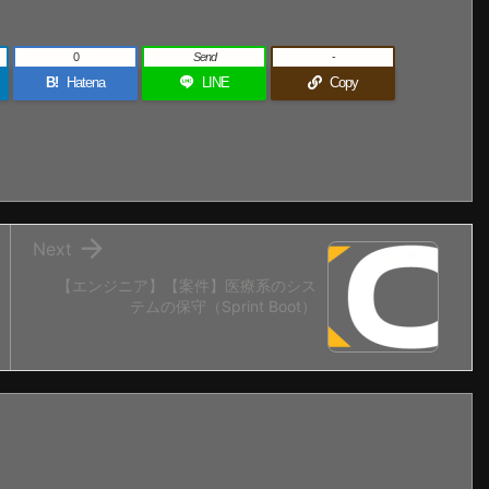
0
Send
-
B!
Hatena
LINE
Copy

Next
【エンジニア】【案件】医療系のシス
テムの保守（Sprint Boot）