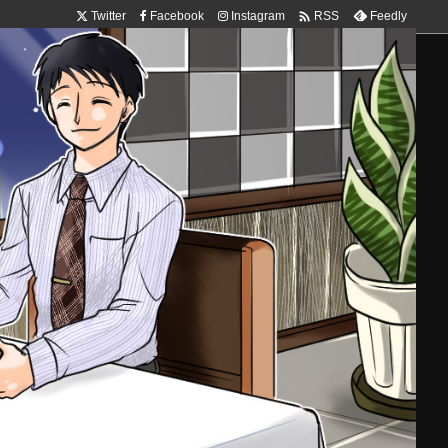

Twitter
Facebook
Instagram
Feedly
RSS