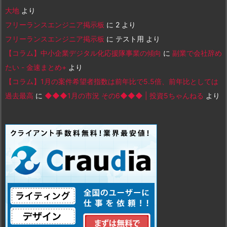
大地
より
フリーランスエンジニア掲示板
に
2
より
フリーランスエンジニア掲示板
に
テスト用
より
【コラム】中小企業デジタル化応援隊事業の傾向
に
副業で会社辞め
たい - 金速まとめ+
より
【コラム】1月の案件希望者指数は前年比で5.5倍、前年比としては
過去最高
に
◆◆◆1月の市況 その6◆◆◆ | 投資5ちゃんねる
より