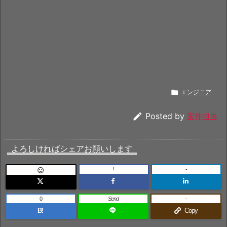

エンジニア

Posted by
案件担当
よろしければシェアお願いします
!
-

0
Send
-
B!
Copy