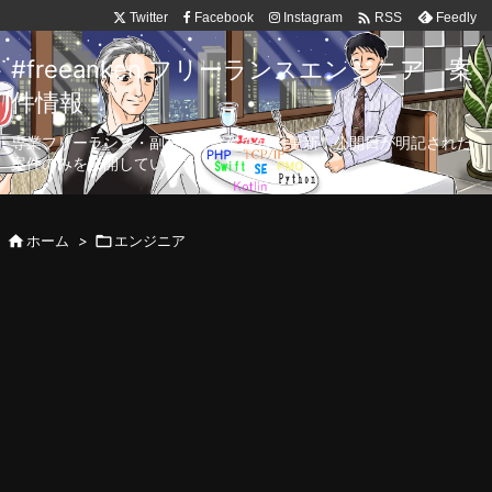

Twitter
Facebook
Instagram
Feedly
RSS
#freeanken フリーランスエンジニア 案
件情報
専業フリーランス・副業向け案件を毎日更新！公開日が明記された
案件のみを公開しています。

ホーム
>

エンジニア