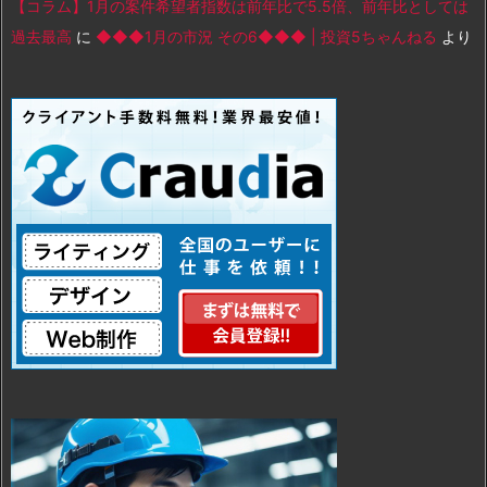
【コラム】1月の案件希望者指数は前年比で5.5倍、前年比としては
過去最高
に
◆◆◆1月の市況 その6◆◆◆ | 投資5ちゃんねる
より