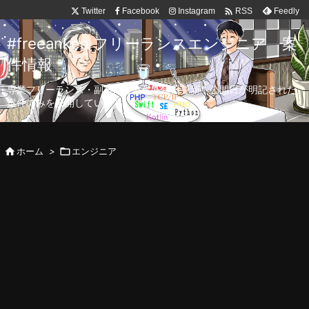

Twitter
Facebook
Instagram
Feedly
RSS
#freeanken フリーランスエンジニア 案
件情報
専業フリーランス・副業向け案件を毎日更新！公開日が明記された
案件のみを公開しています。

ホーム
>

エンジニア