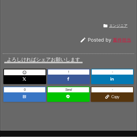

エンジニア

Posted by
案件担当
よろしければシェアお願いします
!
-

0
Send
-
B!
Copy