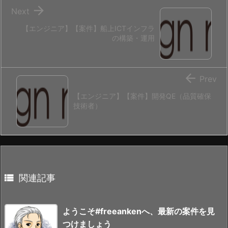

Next
【エンジニア】【案件】船上ICTインフラ
の構築・運用

Prev
【エンジニア】【案件】開発QE（品質確保
技術者）

関連記事
ようこそ#freeankenへ、最新の案件を見
つけましょう