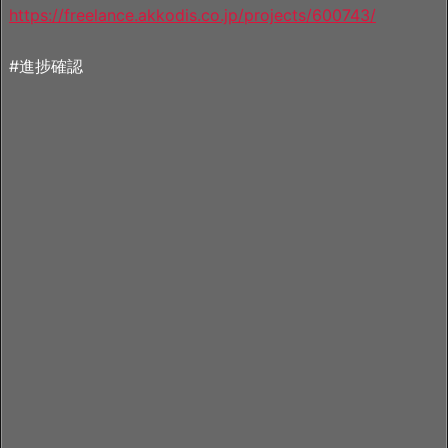
https://freelance.akkodis.co.jp/projects/600743/
#進捗確認