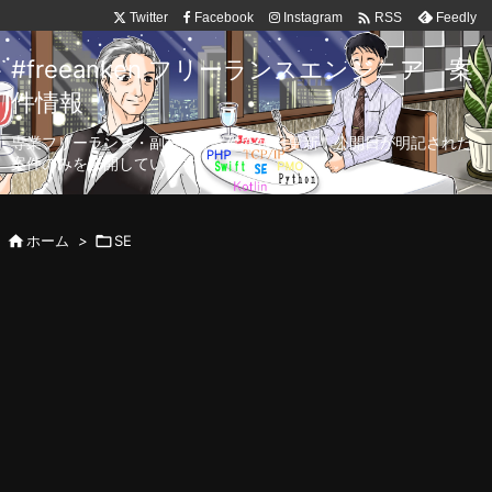

Twitter
Facebook
Instagram
Feedly
RSS
#freeanken フリーランスエンジニア 案
件情報
専業フリーランス・副業向け案件を毎日更新！公開日が明記された
案件のみを公開しています。

ホーム
>

SE