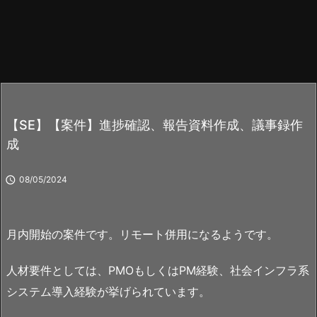
【SE】【案件】進捗確認、報告資料作成、議事録作
成

08/05/2024
月内開始の案件です。リモート併用になるようです。
人材要件としては、PMOもしくはPM経験、社会インフラ系
システム導入経験が挙げられています。