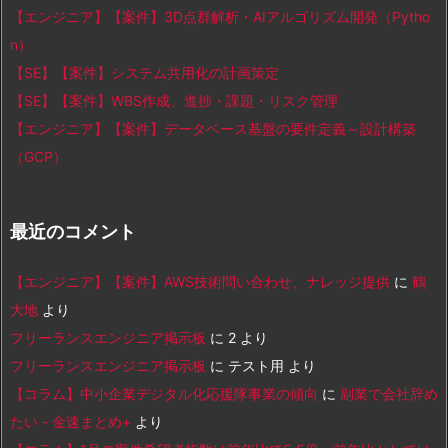
【エンジニア】【案件】3D点群解析・AIアルゴリズム開発（Pytho
n）
【SE】【案件】システム共用化の計画策定
【SE】【案件】WBS作成、進捗・課題・リスク管理
【エンジニア】【案件】データベース基盤の要件定義～設計構築
（GCP）
最近のコメント
【エンジニア】【案件】AWS技術問い合わせ、ナレッジ提供
に
鶴
大地
より
フリーランスエンジニア掲示板
に
2
より
フリーランスエンジニア掲示板
に
テスト用
より
【コラム】中小企業デジタル化応援隊事業の傾向
に
副業で会社辞め
たい - 金速まとめ+
より