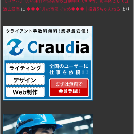
【コラム】1月の案件希望者指数は前年比で5.5倍、前年比としては
過去最高
に
◆◆◆1月の市況 その6◆◆◆ | 投資5ちゃんねる
より