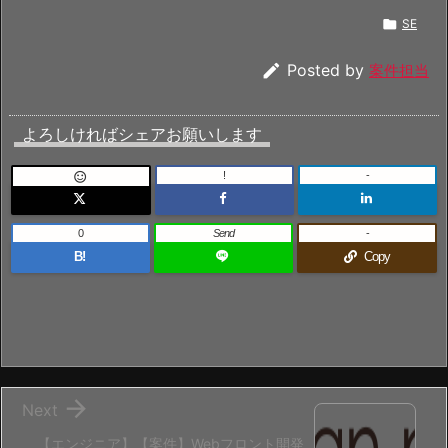

SE

Posted by
案件担当
よろしければシェアお願いします
!
-

0
Send
-
B!
Copy

Next
【エンジニア】【案件】Webフロント開発