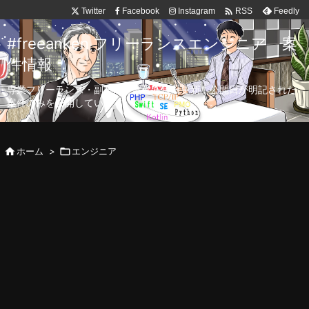

Twitter
Facebook
Instagram
Feedly
RSS
#freeanken フリーランスエンジニア 案
件情報
専業フリーランス・副業向け案件を毎日更新！公開日が明記された
案件のみを公開しています。

ホーム
>

エンジニア