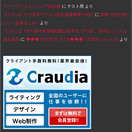
フリーランスエンジニア掲示板
に
テスト用
より
【コラム】中小企業デジタル化応援隊事業の傾向
に
副業で会社辞め
たい - 金速まとめ+
より
【コラム】1月の案件希望者指数は前年比で5.5倍、前年比としては
過去最高
に
◆◆◆1月の市況 その6◆◆◆ | 投資5ちゃんねる
より