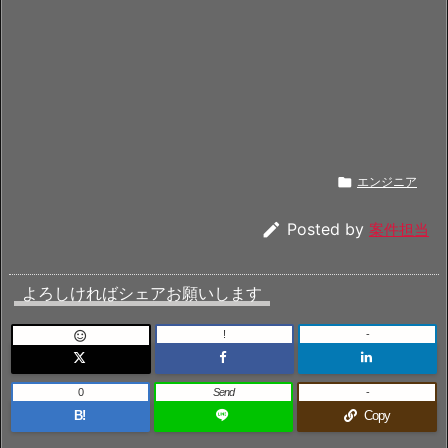

エンジニア

Posted by
案件担当
よろしければシェアお願いします
!
-

0
Send
-
B!
Copy