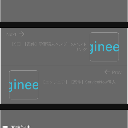

Next
【SE】【案件】学習端末ベンダーのハンド
リング

Prev
【エンジニア】【案件】ServiceNow導入

関連記事