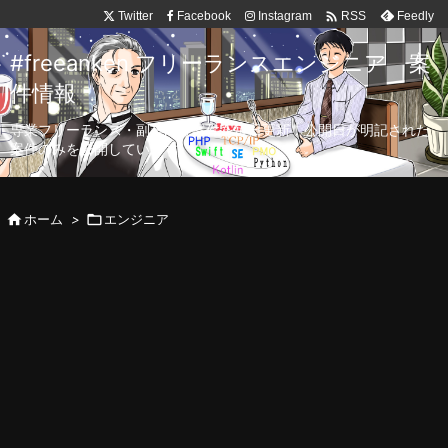

Twitter
Facebook
Instagram
Feedly
RSS
#freeanken フリーランスエンジニア 案
件情報
専業フリーランス・副業向け案件を毎日更新！公開日が明記された
案件のみを公開しています。

ホーム
>

エンジニア