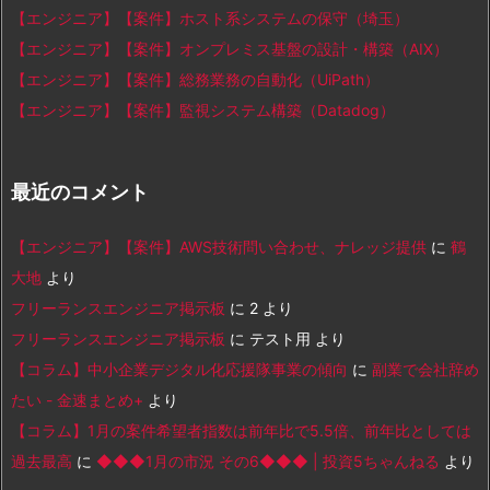
【エンジニア】【案件】ホスト系システムの保守（埼玉）
【エンジニア】【案件】オンプレミス基盤の設計・構築（AIX）
【エンジニア】【案件】総務業務の自動化（UiPath）
【エンジニア】【案件】監視システム構築（Datadog）
最近のコメント
【エンジニア】【案件】AWS技術問い合わせ、ナレッジ提供
に
鶴
大地
より
フリーランスエンジニア掲示板
に
2
より
フリーランスエンジニア掲示板
に
テスト用
より
【コラム】中小企業デジタル化応援隊事業の傾向
に
副業で会社辞め
たい - 金速まとめ+
より
【コラム】1月の案件希望者指数は前年比で5.5倍、前年比としては
過去最高
に
◆◆◆1月の市況 その6◆◆◆ | 投資5ちゃんねる
より