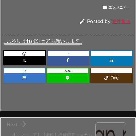

エンジニア

Posted by
案件担当
よろしければシェアお願いします
!
-

0
Send
-
B!
Copy

Next
【エンジニア】【案件】経費精算システム