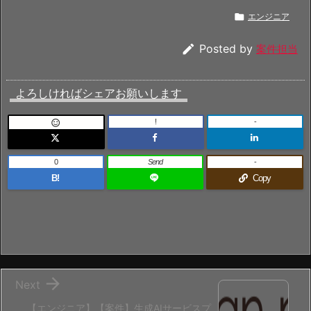

エンジニア

Posted by
案件担当
よろしければシェアお願いします
!
-

0
Send
-
B!
Copy

Next
【エンジニア】【案件】生成AIサービスプ