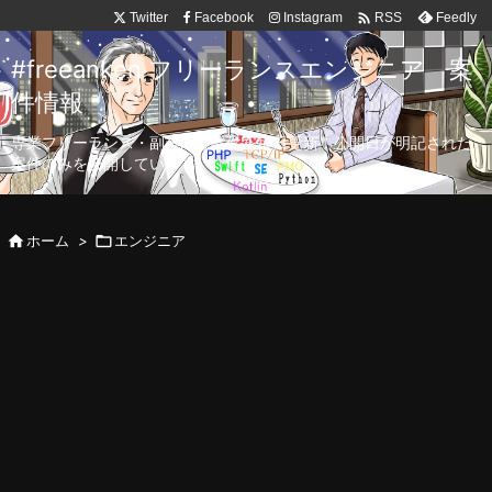

Twitter
Facebook
Instagram
Feedly
RSS
#freeanken フリーランスエンジニア 案
件情報
専業フリーランス・副業向け案件を毎日更新！公開日が明記された
案件のみを公開しています。

ホーム
>

エンジニア