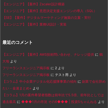
【エンジニア】【案件】Zscaler設計構築
【エンジニア】【案件】意思決定支援エンジンの導入（SQL）
【SE】【案件】デジタルマーケティング施策の立案・実行
【エンジニア】【案件】業務UI設計・実装
最近のコメント
【エンジニア】【案件】AWS技術問い合わせ、ナレッジ提供
に
鶴
大地
より
フリーランスエンジニア掲示板
に
2
より
フリーランスエンジニア掲示板
に
テスト用
より
【コラム】中小企業デジタル化応援隊事業の傾向
に
副業で会社辞め
たい - 金速まとめ+
より
【コラム】1月の案件希望者指数は前年比で5.5倍、前年比としては
過去最高
に
◆◆◆1月の市況 その6◆◆◆ | 投資5ちゃんねる
より