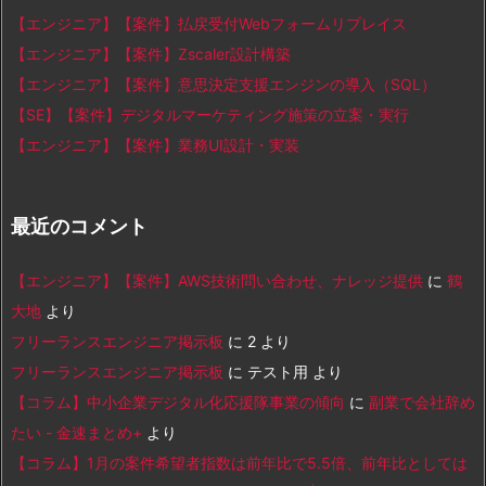
【エンジニア】【案件】払戻受付Webフォームリプレイス
【エンジニア】【案件】Zscaler設計構築
【エンジニア】【案件】意思決定支援エンジンの導入（SQL）
【SE】【案件】デジタルマーケティング施策の立案・実行
【エンジニア】【案件】業務UI設計・実装
最近のコメント
【エンジニア】【案件】AWS技術問い合わせ、ナレッジ提供
に
鶴
大地
より
フリーランスエンジニア掲示板
に
2
より
フリーランスエンジニア掲示板
に
テスト用
より
【コラム】中小企業デジタル化応援隊事業の傾向
に
副業で会社辞め
たい - 金速まとめ+
より
【コラム】1月の案件希望者指数は前年比で5.5倍、前年比としては