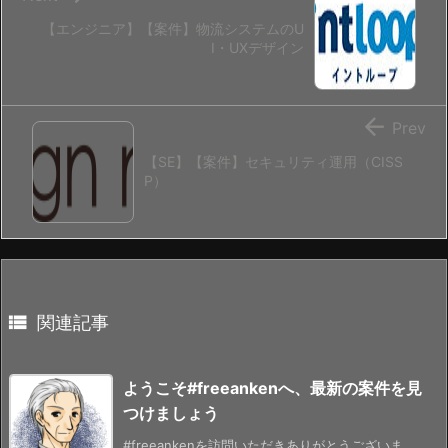
【エンジニア】【案件】物流システムのU
I・UXデザイン

Prev
【SE】【案件】セキュリティ運用（CISS
P）

関連記事
ようこそ#freeankenへ、最新の案件を見
つけましょう
#freeankenを訪問いただきありがとうございま