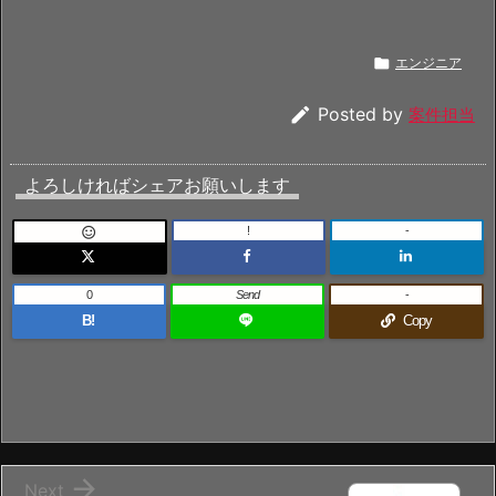

エンジニア

Posted by
案件担当
よろしければシェアお願いします
!
-

0
Send
-
B!
Copy

Next