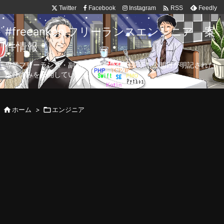

Twitter
Facebook
Instagram
Feedly
RSS
#freeanken フリーランスエンジニア 案
件情報
専業フリーランス・副業向け案件を毎日更新！公開日が明記された
案件のみを公開しています。

ホーム
>

エンジニア