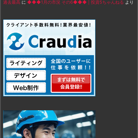
過去最高
に
◆◆◆1月の市況 その6◆◆◆ | 投資5ちゃんねる
より