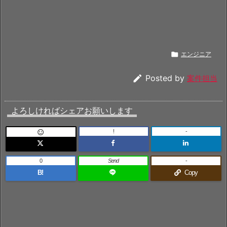

エンジニア

Posted by
案件担当
よろしければシェアお願いします
!
-

0
Send
-
B!
Copy