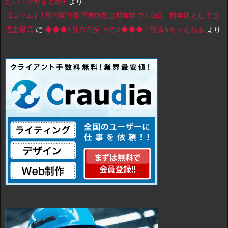
たい - 金速まとめ+
より
【コラム】1月の案件希望者指数は前年比で5.5倍、前年比としては
過去最高
に
◆◆◆1月の市況 その6◆◆◆ | 投資5ちゃんねる
より