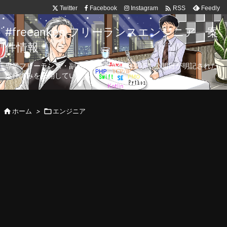

Twitter
Facebook
Instagram
Feedly
RSS
#freeanken フリーランスエンジニア 案
件情報
専業フリーランス・副業向け案件を毎日更新！公開日が明記された
案件のみを公開しています。

ホーム
>

エンジニア