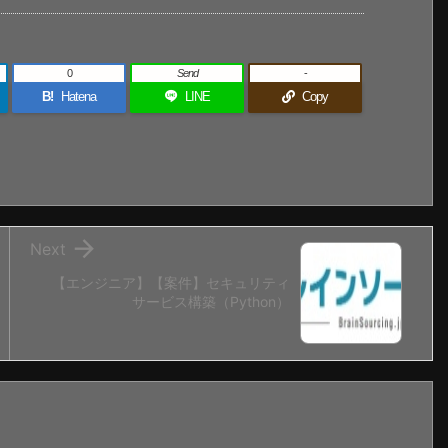
0
Send
-
B!
Hatena
LINE
Copy

Next
【エンジニア】【案件】セキュリティ
サービス構築（Python）