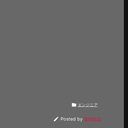

エンジニア

Posted by
案件担当