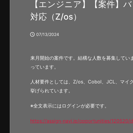
【エンジニア】【案件】バ
対応（Z/os）

07/13/2024
来月開始の案件です。結構な人数を募集してい
っています。
人材要件としては、Z/os、Cobol、JCL、マイ
挙げられています。
※全文表示にはログインが必要です。
https://assign-navi.jp/opportunities/120520/d