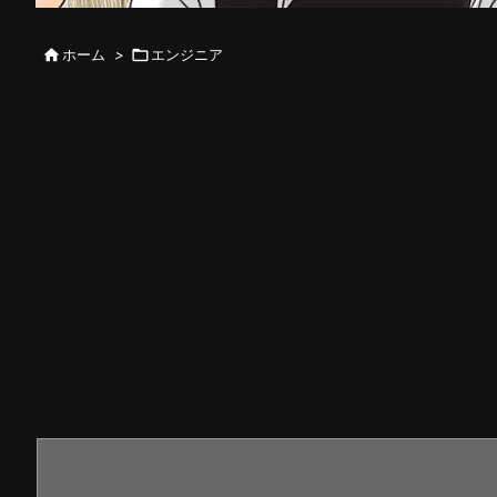

ホーム
>

エンジニア