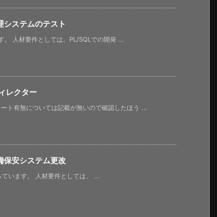
理システムのテスト
 人材要件としては、PL/SQLでの開発 ...
ィレクター
ト有無については記載が無いので確認したほう ...
備保安システム更改
います。 人材要件としては、 ...