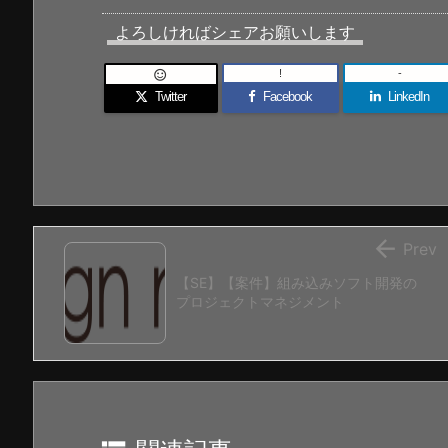
よろしければシェアお願いします
!
-

Twitter
Facebook
LinkedIn

Prev
【SE】【案件】組み込みソフト開発の
プロジェクトマネジメント