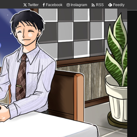

Twitter
Facebook
Instagram
Feedly
RSS