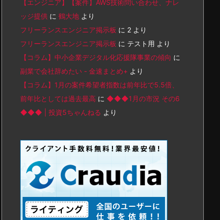
【エンジニア】【案件】AWS技術問い合わせ、ナレ
ッジ提供
に
鶴大地
より
フリーランスエンジニア掲示板
に
2
より
フリーランスエンジニア掲示板
に
テスト用
より
【コラム】中小企業デジタル化応援隊事業の傾向
に
副業で会社辞めたい - 金速まとめ+
より
【コラム】1月の案件希望者指数は前年比で5.5倍、
前年比としては過去最高
に
◆◆◆1月の市況 その6
◆◆◆ | 投資5ちゃんねる
より