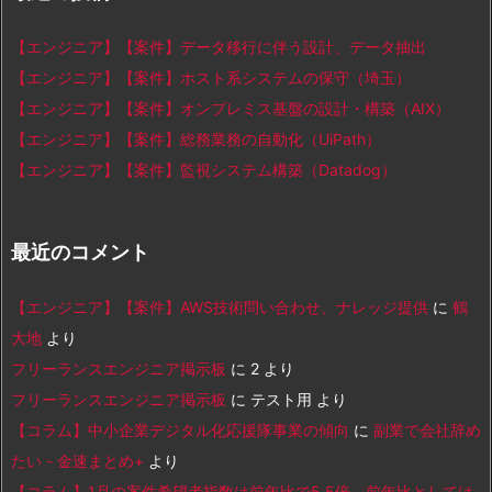
【エンジニア】【案件】データ移行に伴う設計、データ抽出
【エンジニア】【案件】ホスト系システムの保守（埼玉）
【エンジニア】【案件】オンプレミス基盤の設計・構築（AIX）
【エンジニア】【案件】総務業務の自動化（UiPath）
【エンジニア】【案件】監視システム構築（Datadog）
最近のコメント
【エンジニア】【案件】AWS技術問い合わせ、ナレッジ提供
に
鶴
大地
より
フリーランスエンジニア掲示板
に
2
より
フリーランスエンジニア掲示板
に
テスト用
より
【コラム】中小企業デジタル化応援隊事業の傾向
に
副業で会社辞め
たい - 金速まとめ+
より
【コラム】1月の案件希望者指数は前年比で5.5倍、前年比としては