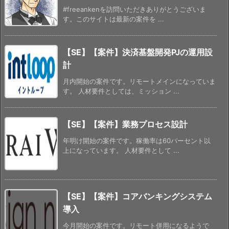
#freeankenを訪問いただきありがとうございま
す。このサイトは最新の案件を ...
【SE】【案件】決済基盤開発PJの運用設
計
月内開始の案件です。リモートメインになっていま
す。 人材要件としては、ミッション ...
【SE】【案件】業務プロセス設計
年明け開始の案件です。稼働率は60パーセント以
上になっています。 人材要件として ...
【SE】【案件】コアバンキングシステム
導入
今月開始の案件です。リモート併用になるようで