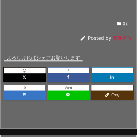

SE

Posted by
案件担当
よろしければシェアお願いします
!
-

0
Send
-
B!
Copy