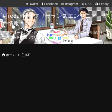

Twitter
Facebook
Instagram
Feedly
RSS
#freeanken フリーランスエンジニア 案
件情報
専業フリーランス・副業向け案件を毎日更新！公開日が明記された
案件のみを公開しています。

ホーム
>

SE