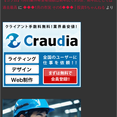
過去最高
に
◆◆◆1月の市況 その6◆◆◆ | 投資5ちゃんねる
より