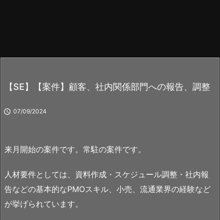
【SE】【案件】顧客、社内関係部門への報告、調整

07/09/2024
来月開始の案件です。常駐の案件です。
人材要件としては、資料作成・スケジュール調整・社内報
告などの基本的なPMOスキル、小売、流通業界の経験など
が挙げられています。