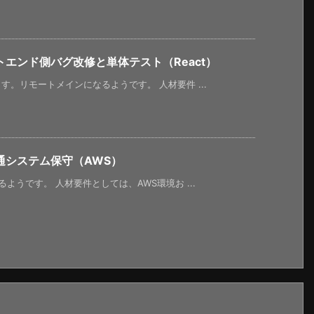
エンド側バグ改修と単体テスト（React）
。リモートメインになるようです。 人材要件 ...
通システム保守（AWS）
ようです。 人材要件としては、AWS環境お ...