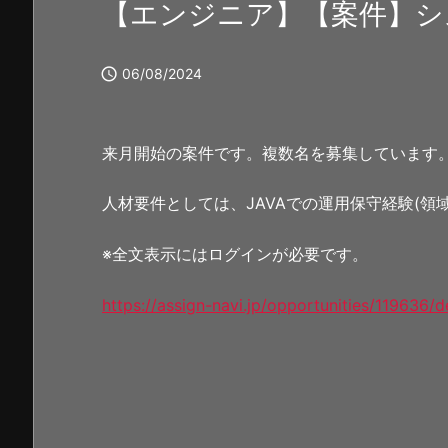
【エンジニア】【案件】シス

06/08/2024
来月開始の案件です。複数名を募集しています
人材要件としては、JAVAでの運用保守経験(
※全文表示にはログインが必要です。
https://assign-navi.jp/opportunities/119636/de