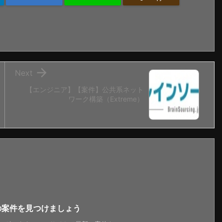

Next
【エンジニア】【案件】公共系ネット
ワーク構築（Extreme）
新の案件を見つけましょう