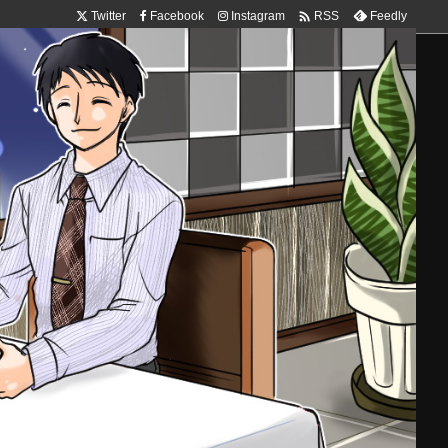

Twitter
Facebook
Instagram
Feedly
RSS