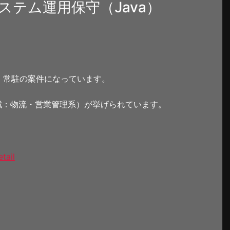
テム運用保守（Java）
。常駐の案件になっています。
領域：物流・営業管理系）が挙げられています。
tail