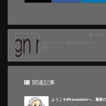

Prev
【エンジニア】【案件】社内ポータル
刷新のテスト

関連記事
ようこそ#freeankenへ、最