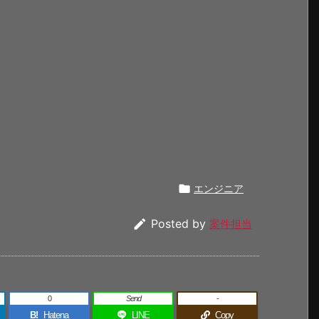

エンジニア

Posted by
案件担当
0
Send
-
B!
Hatena
LINE
Copy