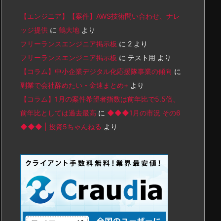
【エンジニア】【案件】AWS技術問い合わせ、ナレ
ッジ提供
に
鶴大地
より
フリーランスエンジニア掲示板
に
2
より
フリーランスエンジニア掲示板
に
テスト用
より
【コラム】中小企業デジタル化応援隊事業の傾向
に
副業で会社辞めたい - 金速まとめ+
より
【コラム】1月の案件希望者指数は前年比で5.5倍、
前年比としては過去最高
に
◆◆◆1月の市況 その6
◆◆◆ | 投資5ちゃんねる
より