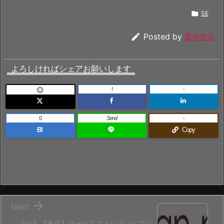

SE

Posted by
案件担当
よろしければシェアお願いします
!
-

0
Send
-
B!
Copy

Next
【SE】【案件】サービスマネジメントプロ