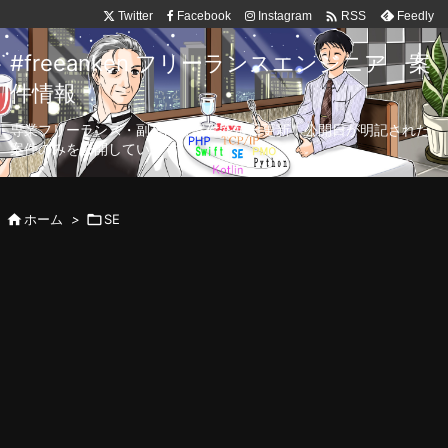

Twitter
Facebook
Instagram
Feedly
RSS
#freeanken フリーランスエンジニア 案
件情報
専業フリーランス・副業向け案件を毎日更新！公開日が明記された
案件のみを公開しています。

ホーム
>

SE