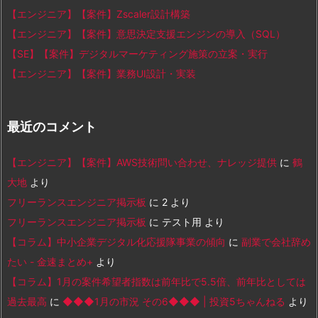
【エンジニア】【案件】Zscaler設計構築
【エンジニア】【案件】意思決定支援エンジンの導入（SQL）
【SE】【案件】デジタルマーケティング施策の立案・実行
【エンジニア】【案件】業務UI設計・実装
最近のコメント
【エンジニア】【案件】AWS技術問い合わせ、ナレッジ提供
に
鶴
大地
より
フリーランスエンジニア掲示板
に
2
より
フリーランスエンジニア掲示板
に
テスト用
より
【コラム】中小企業デジタル化応援隊事業の傾向
に
副業で会社辞め
たい - 金速まとめ+
より
【コラム】1月の案件希望者指数は前年比で5.5倍、前年比としては
過去最高
に
◆◆◆1月の市況 その6◆◆◆ | 投資5ちゃんねる
より