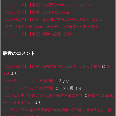
【エンジニア】【案件】払戻受付Webフォームリプレイス
【エンジニア】【案件】Zscaler設計構築
【エンジニア】【案件】意思決定支援エンジンの導入（SQL）
【SE】【案件】デジタルマーケティング施策の立案・実行
【エンジニア】【案件】業務UI設計・実装
最近のコメント
【エンジニア】【案件】AWS技術問い合わせ、ナレッジ提供
に
鶴
大地
より
フリーランスエンジニア掲示板
に
2
より
フリーランスエンジニア掲示板
に
テスト用
より
【コラム】中小企業デジタル化応援隊事業の傾向
に
副業で会社辞め
たい - 金速まとめ+
より
【コラム】1月の案件希望者指数は前年比で5.5倍、前年比としては