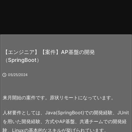
【エンジニア】【案件】AP基盤の開発
（SpringBoot）

05/25/2024
来月開始の案件です。原状リモートになっています。
人材要件としては、Java(SpringBoot)での開発経験、JUnit
を用いた開発経験、方式やAP基盤、共通チームでの開発経
験、Linuxの基本的なスキルが挙げられています。