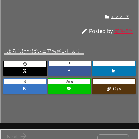

エンジニア

Posted by
案件担当
よろしければシェアお願いします
!
-

0
Send
-
B!
Copy

Next