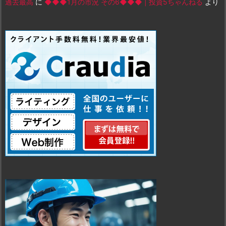
過去最高
に
◆◆◆1月の市況 その6◆◆◆ | 投資5ちゃんねる
より