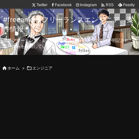

Twitter
Facebook
Instagram
Feedly
RSS
#freeanken フリーランスエンジニア 案
件情報
専業フリーランス・副業向け案件を毎日更新！公開日が明記された
案件のみを公開しています。

ホーム
>

エンジニア