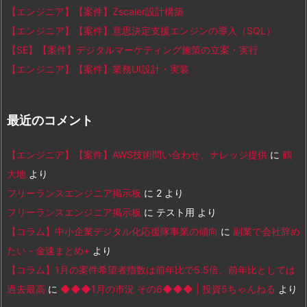
【エンジニア】【案件】Zscaler設計構築
【エンジニア】【案件】意思決定支援エンジンの導入（SQL）
【SE】【案件】デジタルマーケティング施策の立案・実行
【エンジニア】【案件】業務UI設計・実装
最近のコメント
【エンジニア】【案件】AWS技術問い合わせ、ナレッジ提供
に
鶴
大地
より
フリーランスエンジニア掲示板
に
2
より
フリーランスエンジニア掲示板
に
テスト用
より
【コラム】中小企業デジタル化応援隊事業の傾向
に
副業で会社辞め
たい - 金速まとめ+
より
【コラム】1月の案件希望者指数は前年比で5.5倍、前年比としては
過去最高
に
◆◆◆1月の市況 その6◆◆◆ | 投資5ちゃんねる
より