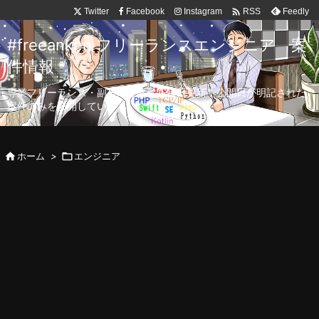

Twitter
Facebook
Instagram
Feedly
RSS
#freeanken フリーランスエンジニア 案
件情報
専業フリーランス・副業向け案件を毎日更新！公開日が明記された
案件のみを公開しています。

ホーム
>

エンジニア