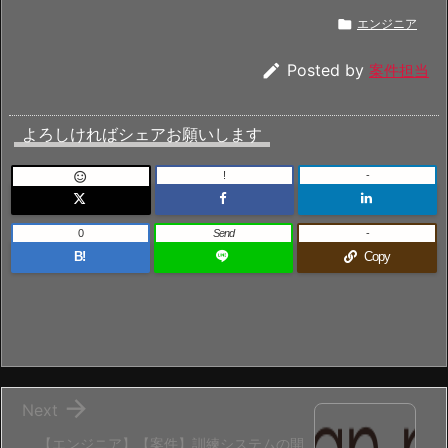

エンジニア

Posted by
案件担当
よろしければシェアお願いします
!
-

0
Send
-
B!
Copy

Next
【エンジニア】【案件】訓練システムの開