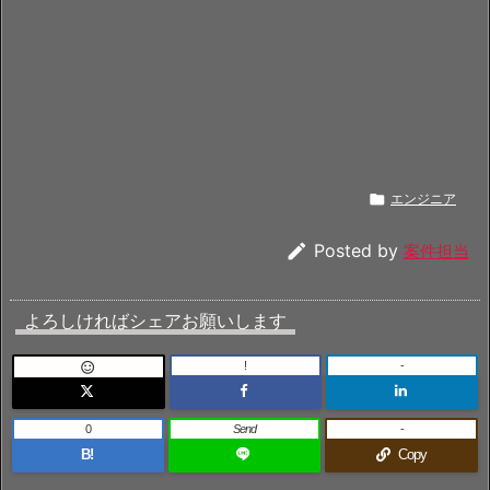

エンジニア

Posted by
案件担当
よろしければシェアお願いします
!
-

0
Send
-
B!
Copy