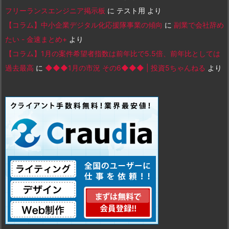
フリーランスエンジニア掲示板
に
テスト用
より
【コラム】中小企業デジタル化応援隊事業の傾向
に
副業で会社辞め
たい - 金速まとめ+
より
【コラム】1月の案件希望者指数は前年比で5.5倍、前年比としては
過去最高
に
◆◆◆1月の市況 その6◆◆◆ | 投資5ちゃんねる
より