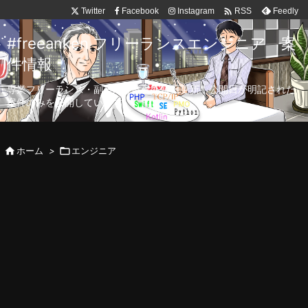

Twitter
Facebook
Instagram
Feedly
RSS
#freeanken フリーランスエンジニア 案
件情報
専業フリーランス・副業向け案件を毎日更新！公開日が明記された
案件のみを公開しています。

ホーム
>

エンジニア