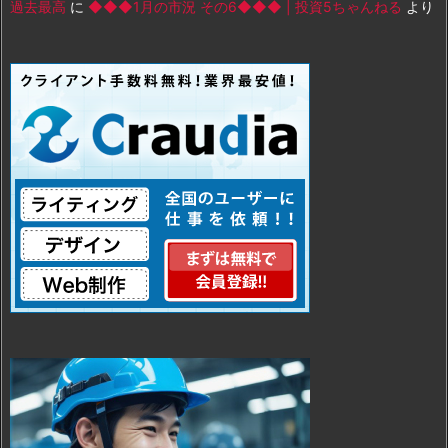
過去最高
に
◆◆◆1月の市況 その6◆◆◆ | 投資5ちゃんねる
より