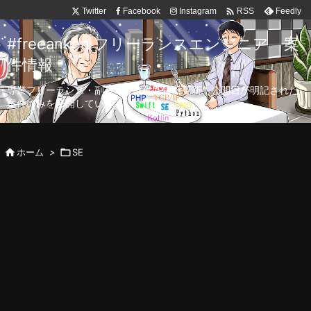

Twitter
Facebook
Instagram
Feedly
RSS
#freeanken フリーランスエンジニア 案
件情報
専業フリーランス・副業向け案件を毎日更新！公開日が明記された
案件のみを公開しています。

ホーム
>

SE