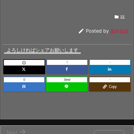

SE

Posted by
案件担当
よろしければシェアお願いします
!
-

0
Send
-
B!
Copy

Next