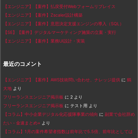
【エンジニア】【案件】払戻受付Webフォームリプレイス
【エンジニア】【案件】Zscaler設計構築
【エンジニア】【案件】意思決定支援エンジンの導入（SQL）
【SE】【案件】デジタルマーケティング施策の立案・実行
【エンジニア】【案件】業務UI設計・実装
最近のコメント
【エンジニア】【案件】AWS技術問い合わせ、ナレッジ提供
に
鶴
大地
より
フリーランスエンジニア掲示板
に
2
より
フリーランスエンジニア掲示板
に
テスト用
より
【コラム】中小企業デジタル化応援隊事業の傾向
に
副業で会社辞め
たい - 金速まとめ+
より
【コラム】1月の案件希望者指数は前年比で5.5倍、前年比としては