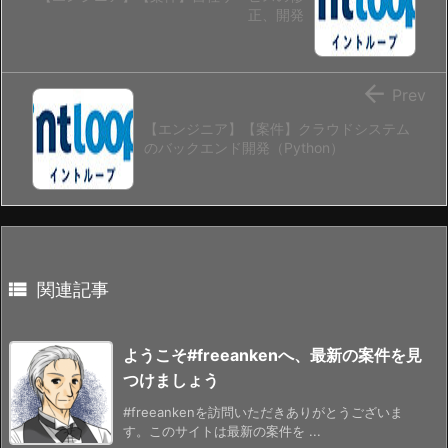
正、開発

Prev
【エンジニア】【案件】クラウドシステム
のバックエンド開発（Python）

関連記事
ようこそ#freeankenへ、最新の案件を見
つけましょう
#freeankenを訪問いただきありがとうございま
す。このサイトは最新の案件を ...