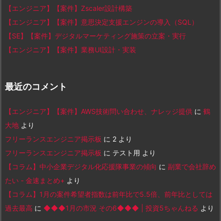
【エンジニア】【案件】Zscaler設計構築
【エンジニア】【案件】意思決定支援エンジンの導入（SQL）
【SE】【案件】デジタルマーケティング施策の立案・実行
【エンジニア】【案件】業務UI設計・実装
最近のコメント
【エンジニア】【案件】AWS技術問い合わせ、ナレッジ提供
に
鶴
大地
より
フリーランスエンジニア掲示板
に
2
より
フリーランスエンジニア掲示板
に
テスト用
より
【コラム】中小企業デジタル化応援隊事業の傾向
に
副業で会社辞め
たい - 金速まとめ+
より
【コラム】1月の案件希望者指数は前年比で5.5倍、前年比としては
過去最高
に
◆◆◆1月の市況 その6◆◆◆ | 投資5ちゃんねる
より