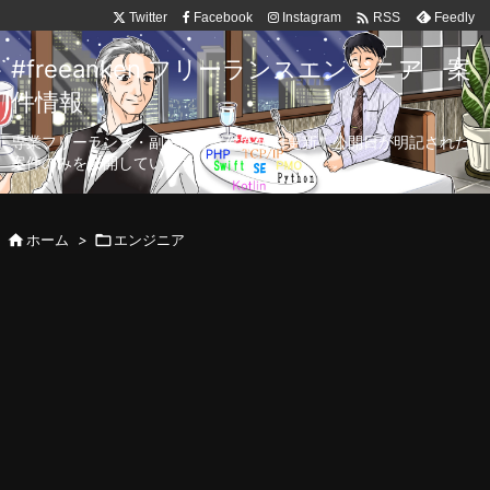

Twitter
Facebook
Instagram
Feedly
RSS
#freeanken フリーランスエンジニア 案
件情報
専業フリーランス・副業向け案件を毎日更新！公開日が明記された
案件のみを公開しています。

ホーム
>

エンジニア