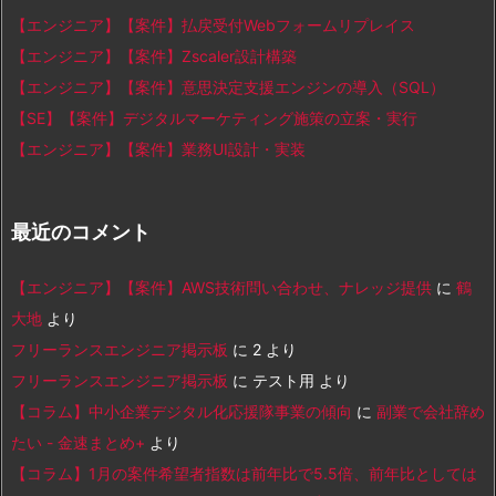
【エンジニア】【案件】払戻受付Webフォームリプレイス
【エンジニア】【案件】Zscaler設計構築
【エンジニア】【案件】意思決定支援エンジンの導入（SQL）
【SE】【案件】デジタルマーケティング施策の立案・実行
【エンジニア】【案件】業務UI設計・実装
最近のコメント
【エンジニア】【案件】AWS技術問い合わせ、ナレッジ提供
に
鶴
大地
より
フリーランスエンジニア掲示板
に
2
より
フリーランスエンジニア掲示板
に
テスト用
より
【コラム】中小企業デジタル化応援隊事業の傾向
に
副業で会社辞め
たい - 金速まとめ+
より
【コラム】1月の案件希望者指数は前年比で5.5倍、前年比としては