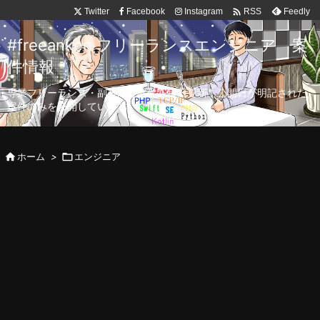

Twitter
Facebook
Instagram
Feedly
RSS
#freeanken フリーランスエンジニア 案
件情報
専業フリーランス・副業向け案件を毎日更新！公開日が明記された
案件のみを公開しています。

ホーム
>

エンジニア