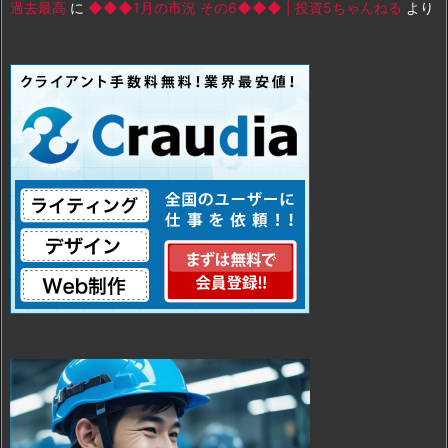
過去最高
に
◆◆◆1月の市況 その6◆◆◆ | 投資5ちゃんねる
より