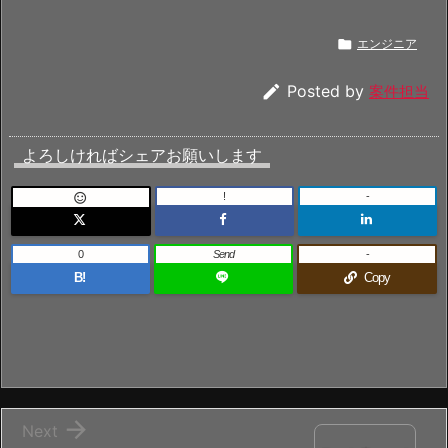

エンジニア

Posted by
案件担当
よろしければシェアお願いします
!
-

0
Send
-
B!
Copy

Next