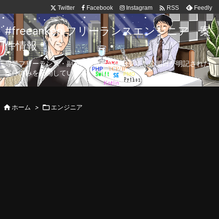

Twitter
Facebook
Instagram
Feedly
RSS
#freeanken フリーランスエンジニア 案
件情報
専業フリーランス・副業向け案件を毎日更新！公開日が明記された
案件のみを公開しています。

ホーム
>

エンジニア