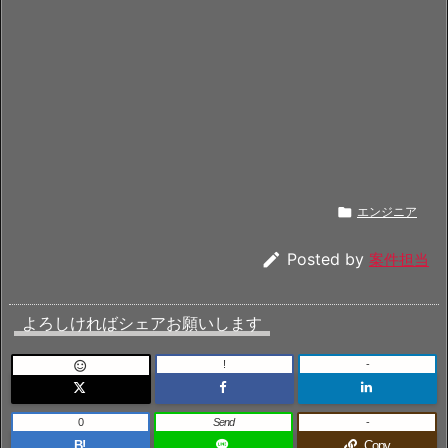

エンジニア

Posted by
案件担当
よろしければシェアお願いします
!
-

0
Send
-
B!
Copy