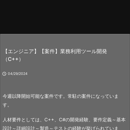
【エンジニア】【案件】業務利用ツール開発
（C++）

04/29/2024
今週以降開始可能な案件です。常駐の案件になっていま
す。
人材要件としては、C++、C#の開発経験、要件定義～基本
設計～詳細設計～製造～テストの経験が挙げられていま