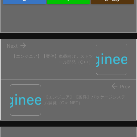

Next
【エンジニア】【案件】車載向けテストツ
ール開発（C++）

Prev
【エンジニア】【案件】パッケージシステ
ム開発（C＃.NET）