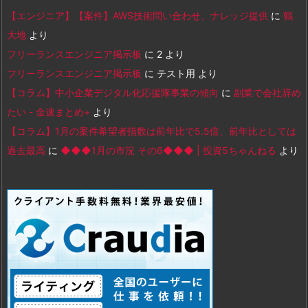
【エンジニア】【案件】AWS技術問い合わせ、ナレッジ提供
に
鶴
大地
より
フリーランスエンジニア掲示板
に
2
より
フリーランスエンジニア掲示板
に
テスト用
より
【コラム】中小企業デジタル化応援隊事業の傾向
に
副業で会社辞め
たい - 金速まとめ+
より
【コラム】1月の案件希望者指数は前年比で5.5倍、前年比としては
過去最高
に
◆◆◆1月の市況 その6◆◆◆ | 投資5ちゃんねる
より