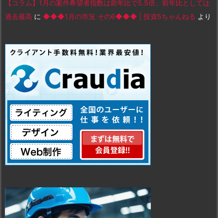
【コラム】1月の案件希望者指数は前年比で5.5倍、前年比としては
過去最高
に
◆◆◆1月の市況 その6◆◆◆ | 投資5ちゃんねる
より