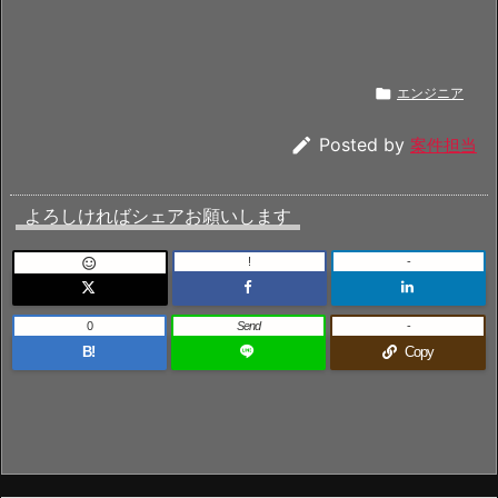

エンジニア

Posted by
案件担当
よろしければシェアお願いします
!
-

0
Send
-
B!
Copy