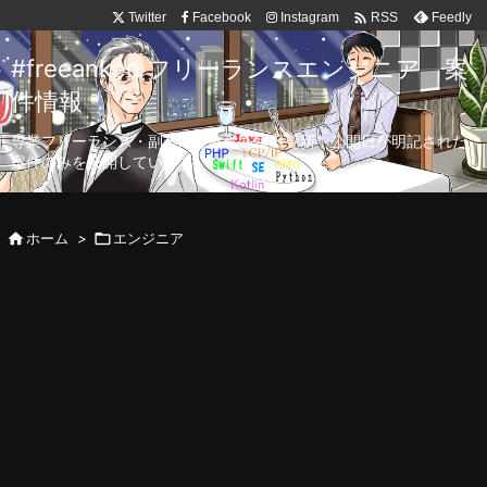

Twitter
Facebook
Instagram
Feedly
RSS
#freeanken フリーランスエンジニア 案
件情報
専業フリーランス・副業向け案件を毎日更新！公開日が明記された
案件のみを公開しています。

ホーム
>

エンジニア