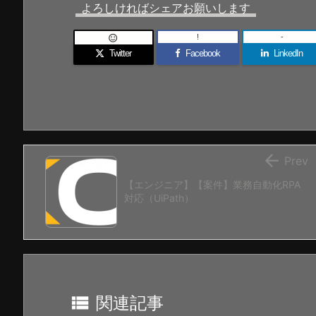
よろしければシェアお願いします
!
-

Twitter
Facebook
LinkedIn

Prev
【エンジニア】【案件】業務自動化RPA
対応（UiPath）

関連記事