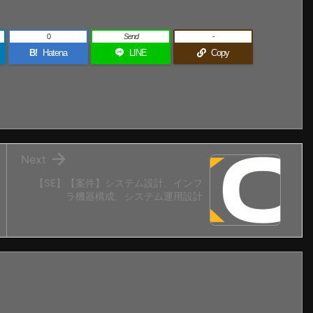
0
Send
-
B!
Hatena
LINE
Copy

Next
【SE】【案件】システム設計、インフ
ラ機器構成、システム運用設計