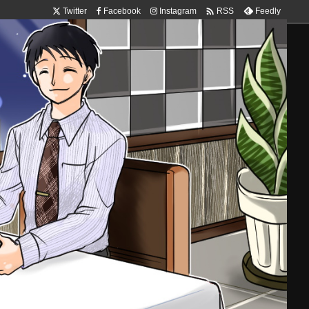

Twitter
Facebook
Instagram
Feedly
RSS