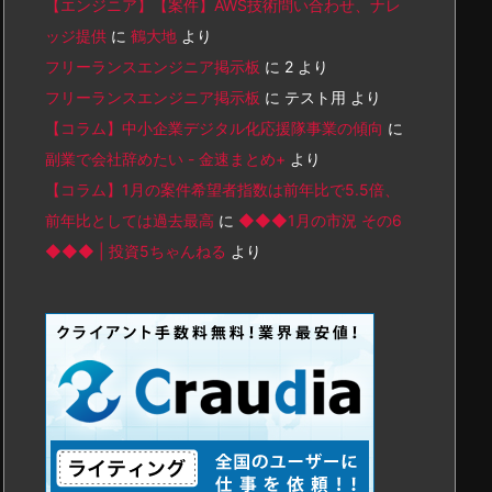
【エンジニア】【案件】AWS技術問い合わせ、ナレ
ッジ提供
に
鶴大地
より
フリーランスエンジニア掲示板
に
2
より
フリーランスエンジニア掲示板
に
テスト用
より
【コラム】中小企業デジタル化応援隊事業の傾向
に
副業で会社辞めたい - 金速まとめ+
より
【コラム】1月の案件希望者指数は前年比で5.5倍、
前年比としては過去最高
に
◆◆◆1月の市況 その6
◆◆◆ | 投資5ちゃんねる
より