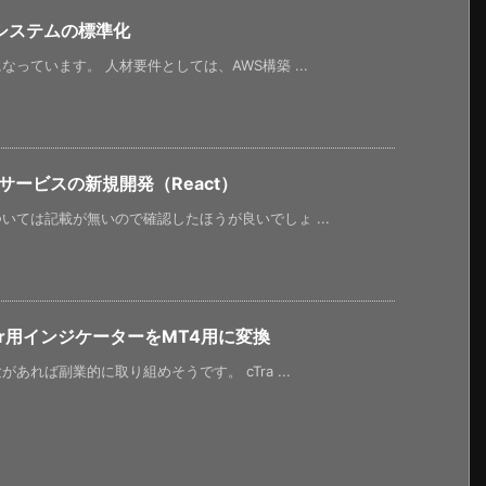
システムの標準化
っています。 人材要件としては、AWS構築 ...
サービスの新規開発（React）
ては記載が無いので確認したほうが良いでしょ ...
er用インジケーターをMT4用に変換
れば副業的に取り組めそうです。 cTra ...