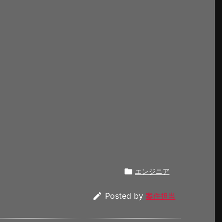

エンジニア

Posted by
案件担当