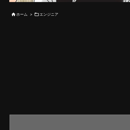

ホーム
>

エンジニア