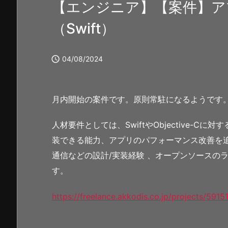
【エンジニア】【案件】ア
（Swift）

04/08/2024
月内開始の案件です。原則常駐になるようです
人材要件としては、SwiftやObjective-C
装できる能力、アプリのパフォーマンス改善を
通信などの設計/実装経験 、オープンソースの
す。
https://freelance.akkodis.co.jp/projects/5915