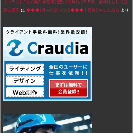
【コラム】1月の案件希望者指数は前年比で5.5倍、前年比としては
過去最高
に
◆◆◆1月の市況 その6◆◆◆ | 投資5ちゃんねる
より