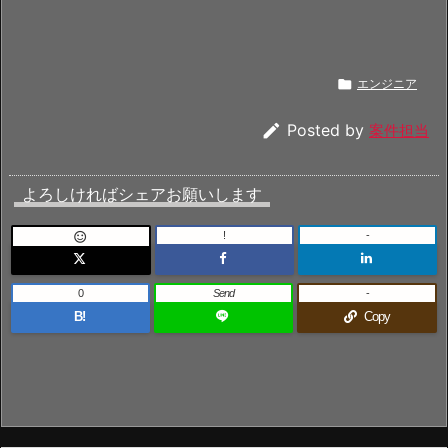

エンジニア

Posted by
案件担当
よろしければシェアお願いします
!
-

0
Send
-
B!
Copy