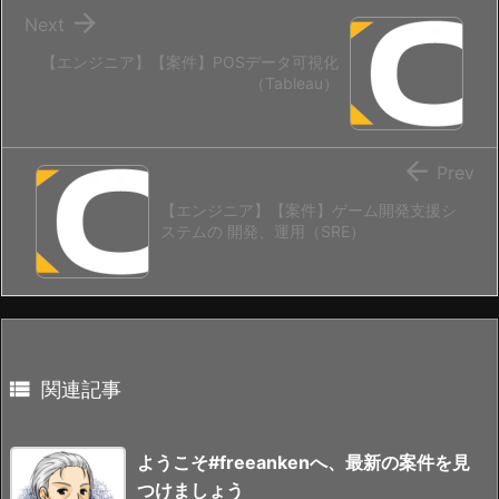

Next
【エンジニア】【案件】POSデータ可視化
（Tableau）

Prev
【エンジニア】【案件】ゲーム開発支援シ
ステムの 開発、運用（SRE）

関連記事
ようこそ#freeankenへ、最新の案件を見
つけましょう