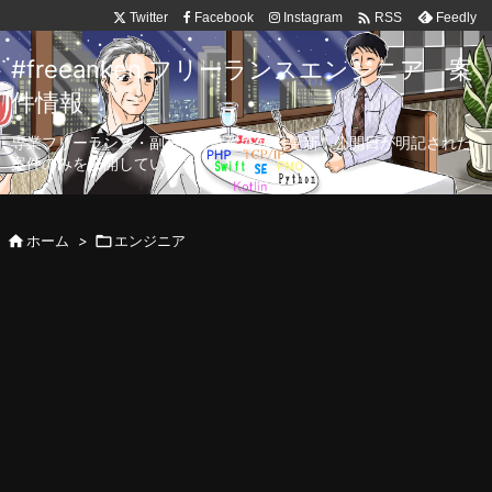

Twitter
Facebook
Instagram
Feedly
RSS
#freeanken フリーランスエンジニア 案
件情報
専業フリーランス・副業向け案件を毎日更新！公開日が明記された
案件のみを公開しています。

ホーム
>

エンジニア