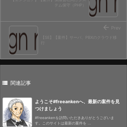
テム保守（PHP）

Prev
【SE】【案件】サーバ、PBXのクラウド移
行

関連記事
ようこそ#freeankenへ、最新の案件を見
つけましょう
#freeankenを訪問いただきありがとうございま
す。このサイトは最新の案件を ...