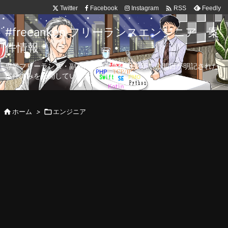

Twitter
Facebook
Instagram
Feedly
RSS
#freeanken フリーランスエンジニア 案
件情報
専業フリーランス・副業向け案件を毎日更新！公開日が明記された
案件のみを公開しています。

ホーム
>

エンジニア