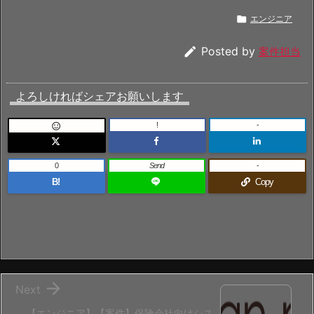

エンジニア

Posted by
案件担当
よろしければシェアお願いします
!
-

0
Send
-
B!
Copy

Next
【エンジニア】【案件】保険会社向けシス