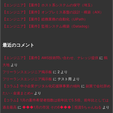
【エンジニア】【案件】ホスト系システムの保守（埼玉）
【エンジニア】【案件】オンプレミス基盤の設計・構築（AIX）
【エンジニア】【案件】総務業務の自動化（UiPath）
【エンジニア】【案件】監視システム構築（Datadog）
最近のコメント
【エンジニア】【案件】AWS技術問い合わせ、ナレッジ提供
に
鶴
大地
より
フリーランスエンジニア掲示板
に
2
より
フリーランスエンジニア掲示板
に
テスト用
より
【コラム】中小企業デジタル化応援隊事業の傾向
に
副業で会社辞め
たい - 金速まとめ+
より
【コラム】1月の案件希望者指数は前年比で5.5倍、前年比としては
過去最高
に
◆◆◆1月の市況 その6◆◆◆ | 投資5ちゃんねる
より