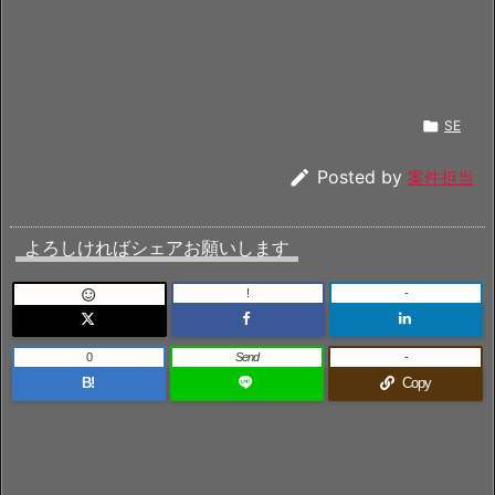

SE

Posted by
案件担当
よろしければシェアお願いします
!
-

0
Send
-
B!
Copy