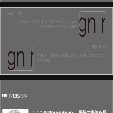

Next
【コンサル】【案件】決済サービスにおけ
る事業企画/マーケ戦略

Prev
【SE】【案件】複数企業、案件に対しての
資料作成

関連記事
ようこそ#freeankenへ、最新の案件を見