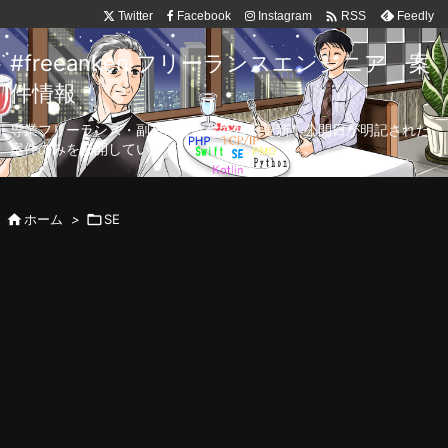

Twitter
Facebook
Instagram
Feedly
RSS
#freeanken フリーランスエンジニア 案
件情報
専業フリーランス・副業向け案件を毎日更新！公開日が明記された
案件のみを公開しています。

ホーム
>

SE