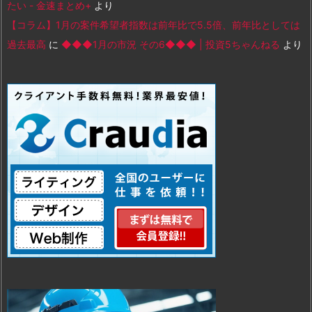
たい - 金速まとめ+
より
【コラム】1月の案件希望者指数は前年比で5.5倍、前年比としては
過去最高
に
◆◆◆1月の市況 その6◆◆◆ | 投資5ちゃんねる
より