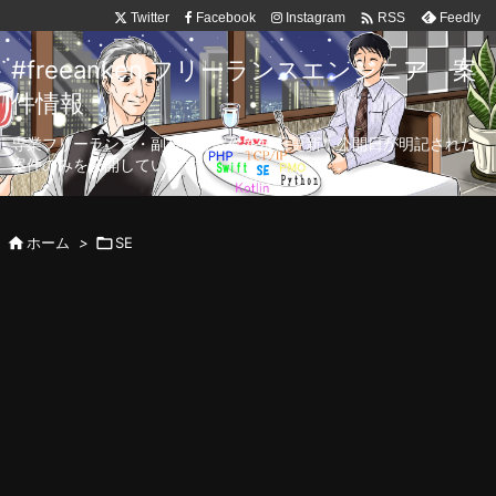

Twitter
Facebook
Instagram
Feedly
RSS
#freeanken フリーランスエンジニア 案
件情報
専業フリーランス・副業向け案件を毎日更新！公開日が明記された
案件のみを公開しています。

ホーム
>

SE