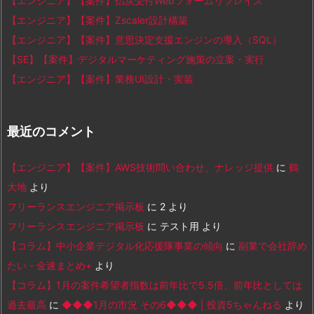
【エンジニア】【案件】払戻受付Webフォームリプレイス
【エンジニア】【案件】Zscaler設計構築
【エンジニア】【案件】意思決定支援エンジンの導入（SQL）
【SE】【案件】デジタルマーケティング施策の立案・実行
【エンジニア】【案件】業務UI設計・実装
最近のコメント
【エンジニア】【案件】AWS技術問い合わせ、ナレッジ提供
に
鶴
大地
より
フリーランスエンジニア掲示板
に
2
より
フリーランスエンジニア掲示板
に
テスト用
より
【コラム】中小企業デジタル化応援隊事業の傾向
に
副業で会社辞め
たい - 金速まとめ+
より
【コラム】1月の案件希望者指数は前年比で5.5倍、前年比としては
過去最高
に
◆◆◆1月の市況 その6◆◆◆ | 投資5ちゃんねる
より