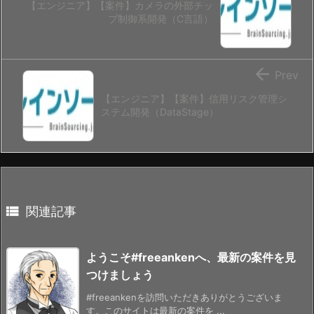
【エンジニア】【案件】カメラの外部チッ
プ制御系開発（C言語）

Prev
【エンジニア】【案件】信用リスク管理シ
ステム開発（DataStage）

関連記事
ようこそ#freeankenへ、最新の案件を見
つけましょう
#freeankenを訪問いただきありがとうございま
す。このサイトは最新の案件を ...