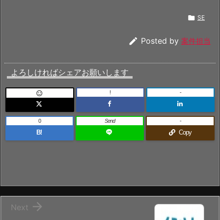

SE

Posted by
案件担当
よろしければシェアお願いします
!
-

0
Send
-
B!
Copy

Next