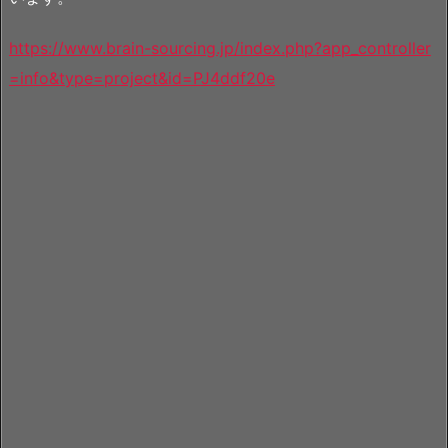
https://www.brain-sourcing.jp/index.php?app_controller
=info&type=project&id=PJ4ddf20e