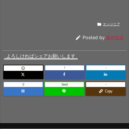

エンジニア

Posted by
案件担当
よろしければシェアお願いします
!
-

0
Send
-
B!
Copy