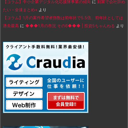
【コラム】中小企業デジタル化応援隊事業の傾向
に
副業で会社辞め
たい - 金速まとめ+
より
【コラム】1月の案件希望者指数は前年比で5.5倍、前年比としては
過去最高
に
◆◆◆1月の市況 その6◆◆◆ | 投資5ちゃんねる
より