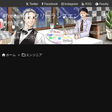

Twitter
Facebook
Instagram
Feedly
RSS
#freeanken フリーランスエンジニア 案
件情報
専業フリーランス・副業向け案件を毎日更新！公開日が明記された
案件のみを公開しています。

ホーム
>

エンジニア