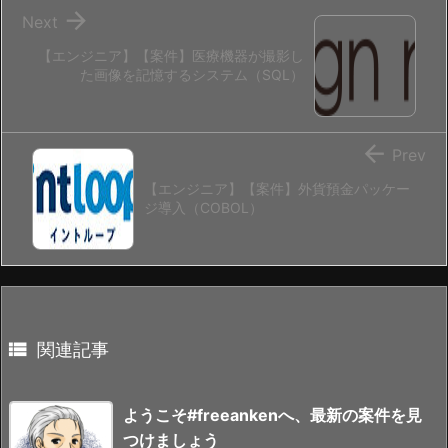

Next
【エンジニア】【案件】医療機器が撮影し
た画像を記憶するシステム（SQL）

Prev
【エンジニア】【案件】外貨預金パッケー
ジ導入（COBOL）

関連記事
ようこそ#freeankenへ、最新の案件を見
つけましょう