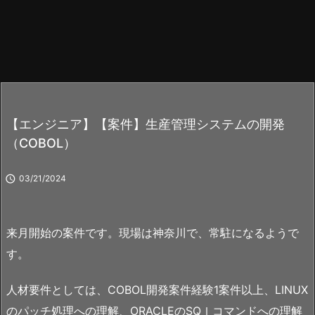
【エンジニア】【案件】生産管理システムの開発
（COBOL）

03/21/2024
来月開始の案件です。現場は神奈川で、常駐になるようで
す。
人材要件としては、COBOL開発案件経験1案件以上、LINUX
のパッチ処理への理解、ORACLEのSQｌコマンドへの理解