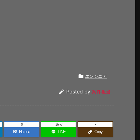

エンジニア

Posted by
案件担当
0
Send
-
B!
Hatena
LINE
Copy