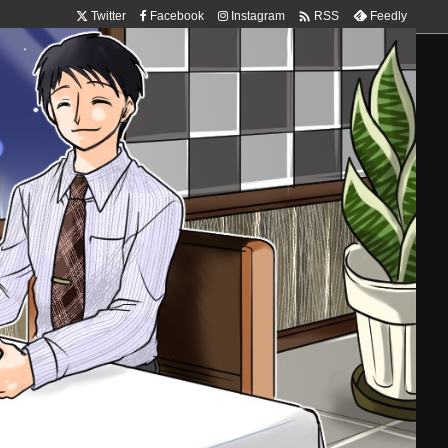

Twitter
Facebook
Instagram
Feedly
RSS