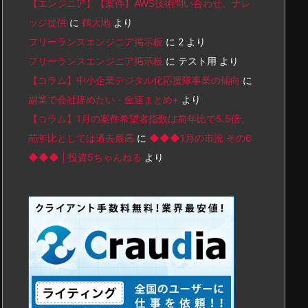
【エンジニア】【案件】AWS技術問い合わせ、ナレ
ッジ提供
に
鶴大地
より
フリーランスエンジニア掲示板
に
2
より
フリーランスエンジニア掲示板
に
テスト用
より
【コラム】中小企業デジタル化応援隊事業の傾向
に
副業で会社辞めたい - 金速まとめ+
より
【コラム】1月の案件希望者指数は前年比で5.5倍、
前年比としては過去最高
に
◆◆◆1月の市況 その6
◆◆◆ | 投資5ちゃんねる
より