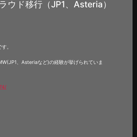
ド移行（JP1、Asteria）
です。
JP1、Asteriaなど)の経験が挙げられていま
74/