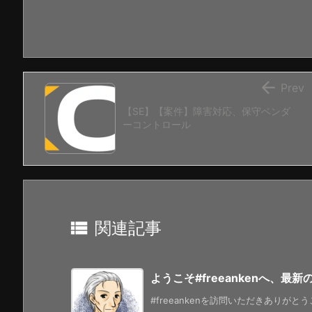

Prev
【SE】【案件】障害対応、保守ベンダ
ーコントロール

関連記事
ようこそ#freeankenへ、最
#freeankenを訪問いただきありがと