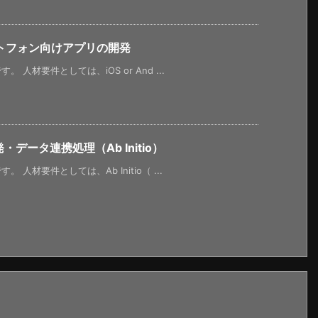
トフォン向けアプリの開発
材要件としては、iOS or And ...
データ連携処理（Ab Initio）
材要件としては、Ab Initio（ ...