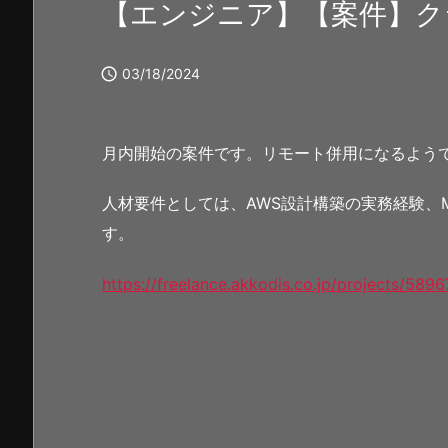
【エンジニア】【案件】クラウ

03/18/2024
月内開始の案件です。リモート併用になるよう
人材要件としては、AWS設計構築の実務経験、MW(
す。
https://freelance.akkodis.co.jp/projects/5896