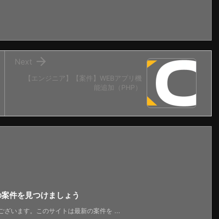

Next
【エンジニア】【案件】WEBアプリ機
能追加（PHP）
新の案件を見つけましょう
うございます。このサイトは最新の案件を ...