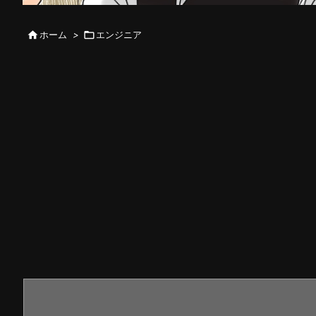

ホーム
>

エンジニア