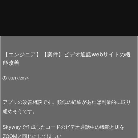
【エンジニア】【案件】ビデオ通話webサイトの機
能改善

03/17/2024
アプリの改善相談です。類似の経験があれば副業的に取り
組めそうです。
Skywayで作成したコードのビデオ通話中の機能とUIを
ZOOMと同じにしてほしい