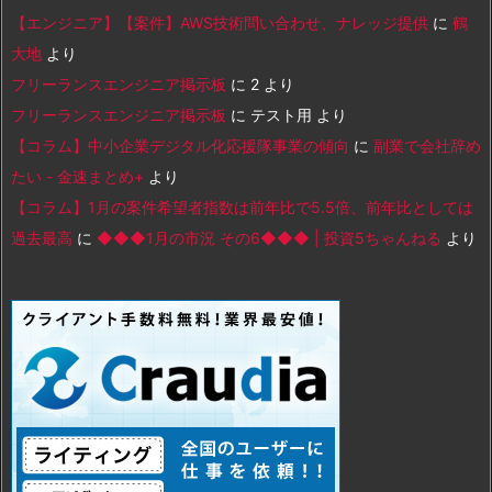
【エンジニア】【案件】AWS技術問い合わせ、ナレッジ提供
に
鶴
大地
より
フリーランスエンジニア掲示板
に
2
より
フリーランスエンジニア掲示板
に
テスト用
より
【コラム】中小企業デジタル化応援隊事業の傾向
に
副業で会社辞め
たい - 金速まとめ+
より
【コラム】1月の案件希望者指数は前年比で5.5倍、前年比としては
過去最高
に
◆◆◆1月の市況 その6◆◆◆ | 投資5ちゃんねる
より