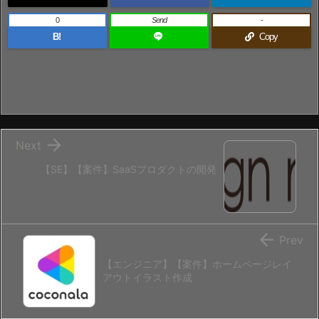
0
Send
-
B!
Copy

Next
【SE】【案件】SaaSプロダクトの開発

Prev
【エンジニア】【案件】ホームページレイ
アウトイラスト作成