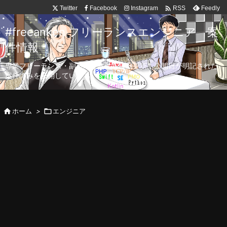

Twitter
Facebook
Instagram
Feedly
RSS
#freeanken フリーランスエンジニア 案
件情報
専業フリーランス・副業向け案件を毎日更新！公開日が明記された
案件のみを公開しています。

ホーム
>

エンジニア