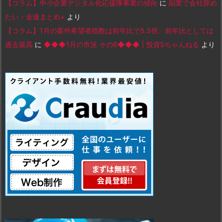
【コラム】中小企業デジタル化応援隊事業の傾向
に
副業で会社辞め
たい - 金速まとめ+
より
【コラム】1月の案件希望者指数は前年比で5.5倍、前年比としては
過去最高
に
◆◆◆1月の市況 その6◆◆◆ | 投資5ちゃんねる
より