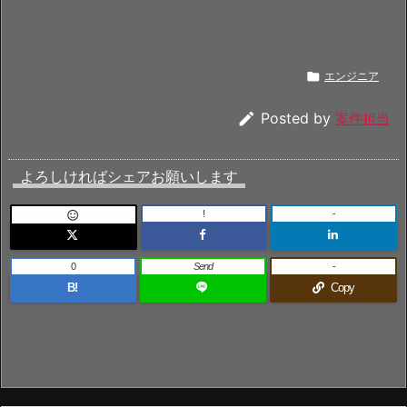

エンジニア

Posted by
案件担当
よろしければシェアお願いします
!
-

0
Send
-
B!
Copy