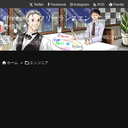

Twitter
Facebook
Instagram
Feedly
RSS
#freeanken フリーランスエンジニア 案
件情報
専業フリーランス・副業向け案件を毎日更新！公開日が明記された
案件のみを公開しています。

ホーム
>

エンジニア