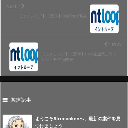

Next
【エンジニア】【案件】CGCloud導入

Prev
【エンジニア】【案件】中小売企業プライ
シングモデル開発

関連記事
ようこそ#freeankenへ、最新の案件を見
つけましょう