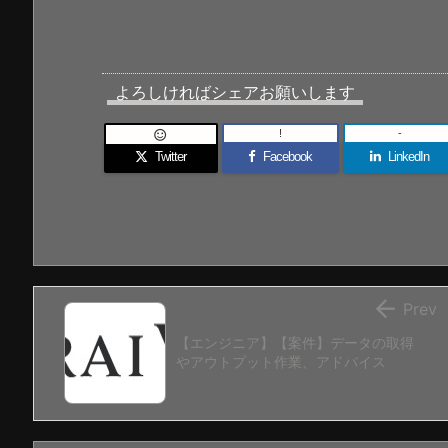
よろしければシェアお願いします
!
-

Twitter
Facebook
LinkedIn

Prev
【エンジニア】【案件】データの取得
やアウトプット作業、アドバイス