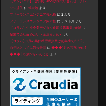
【エンジニア】【案件】AWS技術問い合わせ、ナレ
ッジ提供
に
鶴大地
より
フリーランスエンジニア掲示板
に
2
より
フリーランスエンジニア掲示板
に
テスト用
より
【コラム】中小企業デジタル化応援隊事業の傾向
に
副業で会社辞めたい - 金速まとめ+
より
【コラム】1月の案件希望者指数は前年比で5.5倍、
前年比としては過去最高
に
◆◆◆1月の市況 その6
◆◆◆ | 投資5ちゃんねる
より