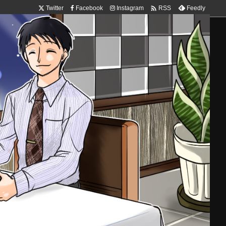

Twitter
Facebook
Instagram
Feedly
RSS