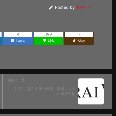

Posted by
案件担当
0
Send
-
B!
Hatena
LINE
Copy

Next
【SE】【案件】進捗管理、周辺システ
ムの連携調整