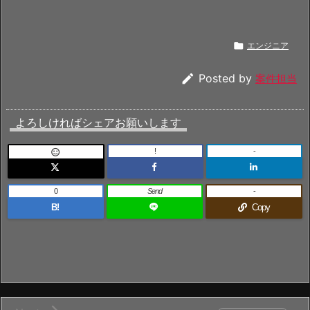

エンジニア

Posted by
案件担当
よろしければシェアお願いします
!
-

0
Send
-
B!
Copy