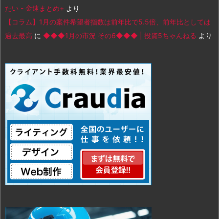
たい - 金速まとめ+
より
【コラム】1月の案件希望者指数は前年比で5.5倍、前年比としては
過去最高
に
◆◆◆1月の市況 その6◆◆◆ | 投資5ちゃんねる
より