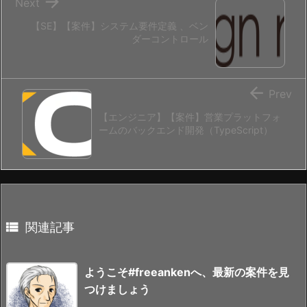

Next
【SE】【案件】システム要件定義 、ベン
ダーコントロール

Prev
【エンジニア】【案件】営業プラットフォ
ームのバックエンド開発（TypeScript）

関連記事
ようこそ#freeankenへ、最新の案件を見
つけましょう