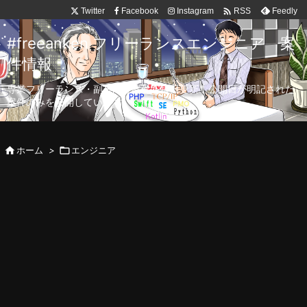

Twitter
Facebook
Instagram
Feedly
RSS
#freeanken フリーランスエンジニア 案
件情報
専業フリーランス・副業向け案件を毎日更新！公開日が明記された
案件のみを公開しています。

ホーム
>

エンジニア