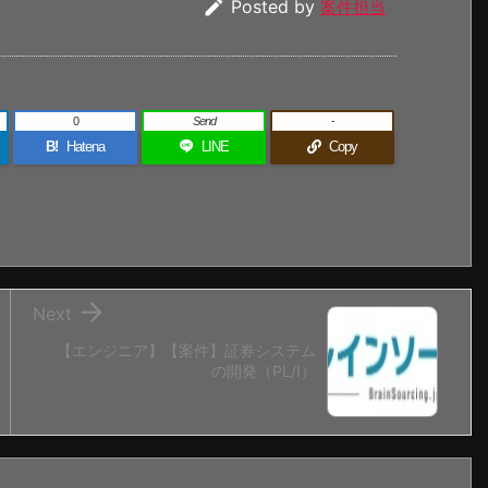

Posted by
案件担当
0
Send
-
B!
Hatena
LINE
Copy

Next
【エンジニア】【案件】証券システム
の開発（PL/I）