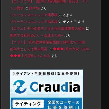
【エンジニア】【案件】AWS技術問い合わせ、ナレ
ッジ提供
に
鶴大地
より
フリーランスエンジニア掲示板
に
2
より
フリーランスエンジニア掲示板
に
テスト用
より
【コラム】中小企業デジタル化応援隊事業の傾向
に
副業で会社辞めたい - 金速まとめ+
より
【コラム】1月の案件希望者指数は前年比で5.5倍、
前年比としては過去最高
に
◆◆◆1月の市況 その6
◆◆◆ | 投資5ちゃんねる
より