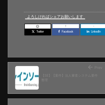
よろしければシェアお願いします
!
-

Twitter
Facebook
LinkedIn

Prev
【SE】【案件】法人審査システム要件
整理