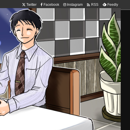

Twitter
Facebook
Instagram
Feedly
RSS