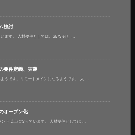
ム検討
。 人材要件としては、SE/SIerと ...
業の要件定義、実装
うです。リモートメインになるようです。 人 ...
のオープン化
ント以上になっています。 人材要件としては ...