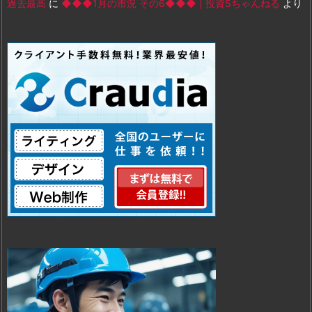
過去最高
に
◆◆◆1月の市況 その6◆◆◆ | 投資5ちゃんねる
より