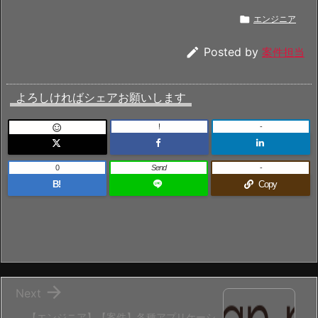

エンジニア

Posted by
案件担当
よろしければシェアお願いします
!
-

0
Send
-
B!
Copy

Next
【エンジニア】【案件】各種アプリケーシ