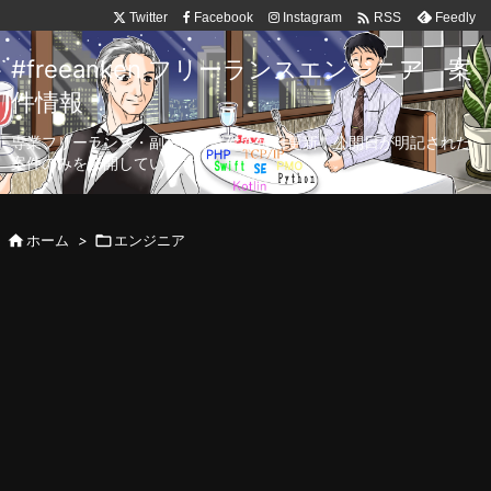

Twitter
Facebook
Instagram
Feedly
RSS
#freeanken フリーランスエンジニア 案
件情報
専業フリーランス・副業向け案件を毎日更新！公開日が明記された
案件のみを公開しています。

ホーム
>

エンジニア