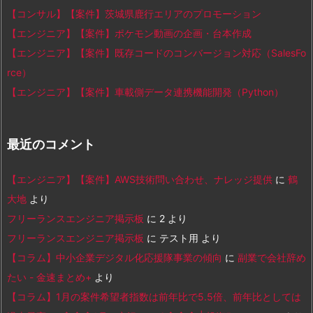
【コンサル】【案件】茨城県鹿行エリアのプロモーション
【エンジニア】【案件】ポケモン動画の企画・台本作成
【エンジニア】【案件】既存コードのコンバージョン対応（SalesFo
rce）
【エンジニア】【案件】車載側データ連携機能開発（Python）
最近のコメント
【エンジニア】【案件】AWS技術問い合わせ、ナレッジ提供
に
鶴
大地
より
フリーランスエンジニア掲示板
に
2
より
フリーランスエンジニア掲示板
に
テスト用
より
【コラム】中小企業デジタル化応援隊事業の傾向
に
副業で会社辞め
たい - 金速まとめ+
より
【コラム】1月の案件希望者指数は前年比で5.5倍、前年比としては