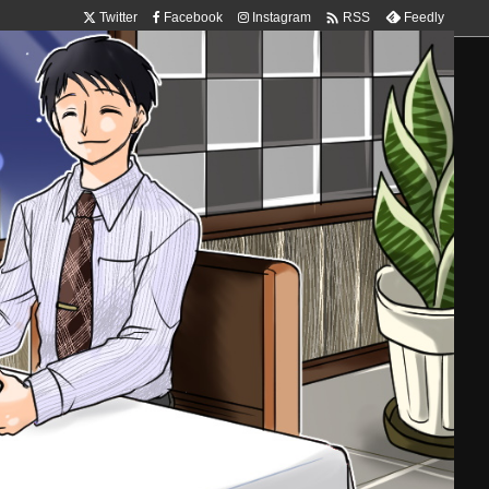

Twitter
Facebook
Instagram
Feedly
RSS