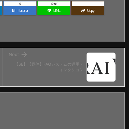
0
Send
-
B!
Hatena
LINE
Copy

Next
【SE】【案件】FAQシステムの運用デ
ィレクション