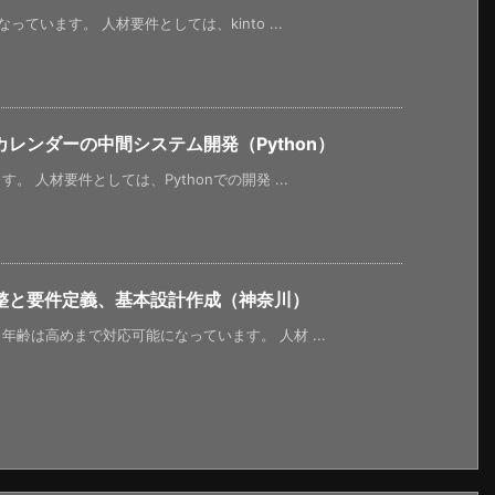
ています。 人材要件としては、kinto ...
レンダーの中間システム開発（Python）
 人材要件としては、Pythonでの開発 ...
整と要件定義、基本設計作成（神奈川）
齢は高めまで対応可能になっています。 人材 ...