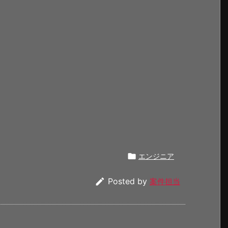

エンジニア

Posted by
案件担当