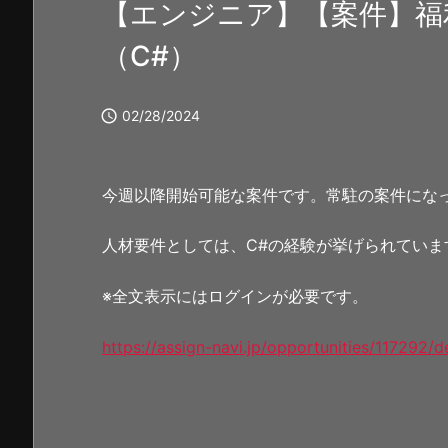
【エンジニア】【案件】福
（C#）

02/28/2024
今週以降開始可能な案件です。常駐の案件にな
人材要件としては、C#の経験が挙げられていま
※全文表示にはログインが必要です。
https://assign-navi.jp/opportunities/117292/de