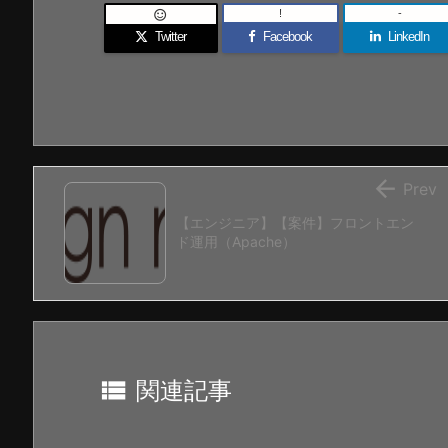
!
-

Twitter
Facebook
LinkedIn

Prev
【エンジニア】【案件】フロントエン
ド運用（Apache）

関連記事