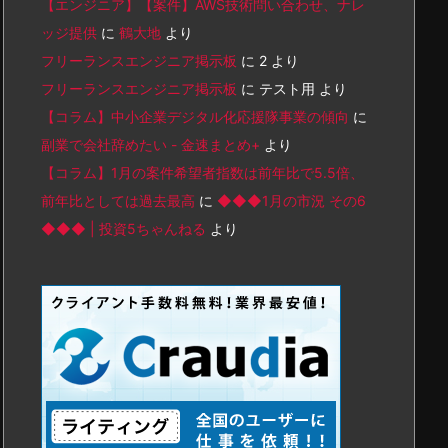
【エンジニア】【案件】AWS技術問い合わせ、ナレ
ッジ提供
に
鶴大地
より
フリーランスエンジニア掲示板
に
2
より
フリーランスエンジニア掲示板
に
テスト用
より
【コラム】中小企業デジタル化応援隊事業の傾向
に
副業で会社辞めたい - 金速まとめ+
より
【コラム】1月の案件希望者指数は前年比で5.5倍、
前年比としては過去最高
に
◆◆◆1月の市況 その6
◆◆◆ | 投資5ちゃんねる
より