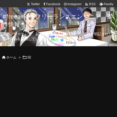

Twitter
Facebook
Instagram
Feedly
RSS
#freeanken フリーランスエンジニア 案
件情報
専業フリーランス・副業向け案件を毎日更新！公開日が明記された
案件のみを公開しています。

ホーム
>

SE