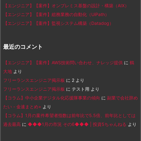
【エンジニア】【案件】オンプレミス基盤の設計・構築（AIX）
【エンジニア】【案件】総務業務の自動化（UiPath）
【エンジニア】【案件】監視システム構築（Datadog）
最近のコメント
【エンジニア】【案件】AWS技術問い合わせ、ナレッジ提供
に
鶴
大地
より
フリーランスエンジニア掲示板
に
2
より
フリーランスエンジニア掲示板
に
テスト用
より
【コラム】中小企業デジタル化応援隊事業の傾向
に
副業で会社辞め
たい - 金速まとめ+
より
【コラム】1月の案件希望者指数は前年比で5.5倍、前年比としては
過去最高
に
◆◆◆1月の市況 その6◆◆◆ | 投資5ちゃんねる
より