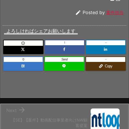

Posted by
案件担当
よろしければシェアお願いします
!
-

0
Send
-
B!
Copy

Next
【SE】【案件】動画配信事業者向けNW顧
客提案