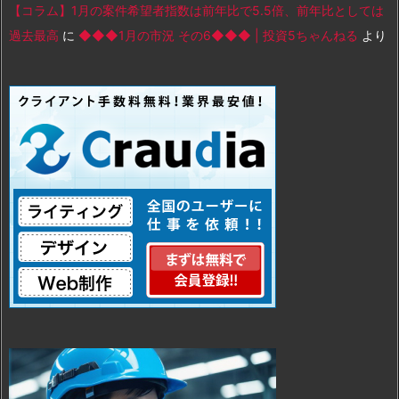
【コラム】1月の案件希望者指数は前年比で5.5倍、前年比としては
過去最高
に
◆◆◆1月の市況 その6◆◆◆ | 投資5ちゃんねる
より