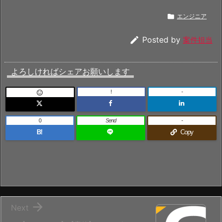

エンジニア

Posted by
案件担当
よろしければシェアお願いします
!
-

0
Send
-
B!
Copy

Next