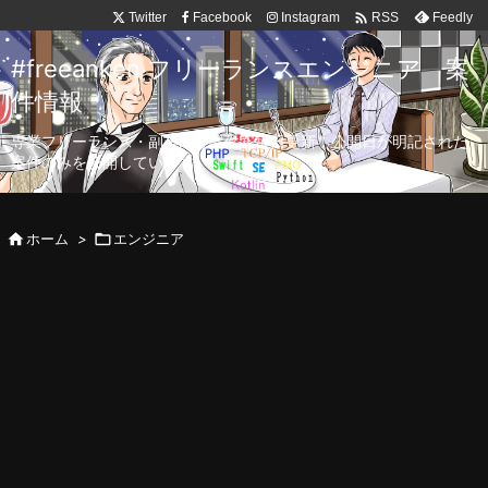

Twitter
Facebook
Instagram
Feedly
RSS
#freeanken フリーランスエンジニア 案
件情報
専業フリーランス・副業向け案件を毎日更新！公開日が明記された
案件のみを公開しています。

ホーム
>

エンジニア