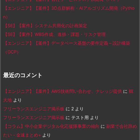
【エンジニア】【案件】3D点群解析・AIアルゴリズム開発（Pytho
n）
【SE】【案件】システム共用化の計画策定
【SE】【案件】WBS作成、進捗・課題・リスク管理
【エンジニア】【案件】データベース基盤の要件定義～設計構築
（GCP）
最近のコメント
【エンジニア】【案件】AWS技術問い合わせ、ナレッジ提供
に
鶴
大地
より
フリーランスエンジニア掲示板
に
2
より
フリーランスエンジニア掲示板
に
テスト用
より
【コラム】中小企業デジタル化応援隊事業の傾向
に
副業で会社辞め
たい - 金速まとめ+
より