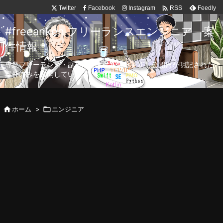

Twitter
Facebook
Instagram
Feedly
RSS
#freeanken フリーランスエンジニア 案
件情報
専業フリーランス・副業向け案件を毎日更新！公開日が明記された
案件のみを公開しています。

ホーム
>

エンジニア