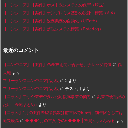
【エンジニア】【案件】ホスト系システムの保守（埼玉）
【エンジニア】【案件】オンプレミス基盤の設計・構築（AIX）
【エンジニア】【案件】総務業務の自動化（UiPath）
【エンジニア】【案件】監視システム構築（Datadog）
最近のコメント
【エンジニア】【案件】AWS技術問い合わせ、ナレッジ提供
に
鶴
大地
より
フリーランスエンジニア掲示板
に
2
より
フリーランスエンジニア掲示板
に
テスト用
より
【コラム】中小企業デジタル化応援隊事業の傾向
に
副業で会社辞め
たい - 金速まとめ+
より
【コラム】1月の案件希望者指数は前年比で5.5倍、前年比としては
過去最高
に
◆◆◆1月の市況 その6◆◆◆ | 投資5ちゃんねる
より