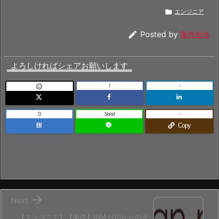

エンジニア

Posted by
案件担当
よろしければシェアお願いします
!
-

0
Send
-
B!
Copy

Next
【エンジニア】【案件】IBM zOSからのオ