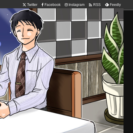

Twitter
Facebook
Instagram
Feedly
RSS