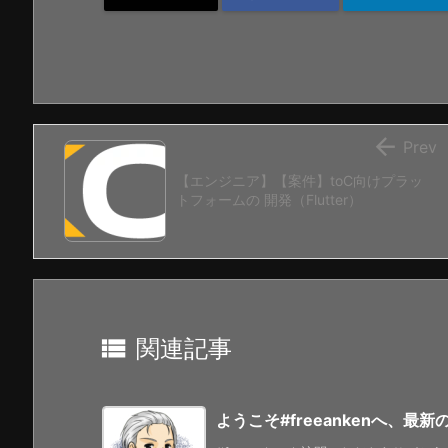

Prev
【エンジニア】【案件】toC向けプラッ
トフォームの 開発（Flutter）

関連記事
ようこそ#freeankenへ、最