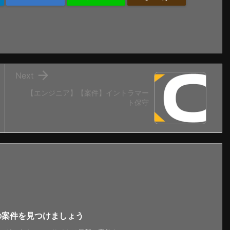

Next
【エンジニア】【案件】イントラマー
ト保守
新の案件を見つけましょう