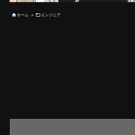

ホーム
>

エンジニア