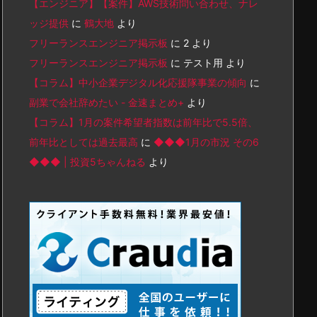
【エンジニア】【案件】AWS技術問い合わせ、ナレ
ッジ提供
に
鶴大地
より
フリーランスエンジニア掲示板
に
2
より
フリーランスエンジニア掲示板
に
テスト用
より
【コラム】中小企業デジタル化応援隊事業の傾向
に
副業で会社辞めたい - 金速まとめ+
より
【コラム】1月の案件希望者指数は前年比で5.5倍、
前年比としては過去最高
に
◆◆◆1月の市況 その6
◆◆◆ | 投資5ちゃんねる
より