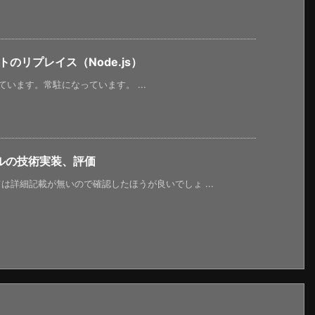
のリプレイス（Node.js）
います。常駐になっています。 ...
ルの技術実装、評価
詳細記載が無いので確認したほうが良いでしょ ...