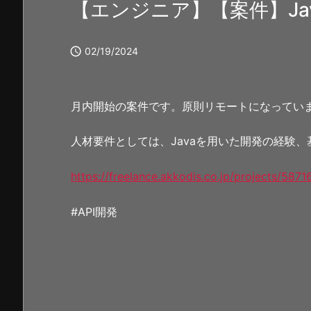
【エンジニア】【案件】Jav

02/19/2024
月内開始の案件です。原則リモートになってい
人材要件としては、Javaを用いた開発の経験
https://freelance.akkodis.co.jp/projects/5871
#API開発