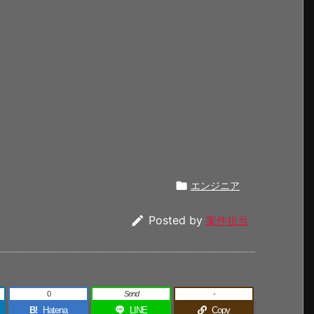

エンジニア

Posted by
案件担当
0
Send
-
B!
Hatena
LINE
Copy